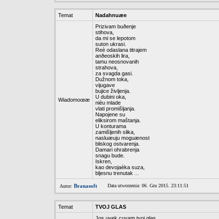
Temat
Nadahnuæe
Prizivam buðenje
stihova,
da mi se lepotom
suton ukrasi.
Reè odaslana titrajem
anðeoskih lira,
tamu neosnovanih
strahova,
za svagda gasi.
Dužnom toka,
vijugave
bujice življenja.
U dubini oka,
Wiadomoœæ
nièu mlade
vlati promišljanja.
Napojene su
eliksirom maštanja.
U konturama
zamišljenih slika,
nasluæuju moguænost
bliskog ostvarenja.
Damari ohrabrenja
snagu bude.
Iskren,
kao devojaèka suza,
bljesnu trenutak
...
Branasoft
Data utworzenia: 06. Gru 2015. 23:11:51
Autor:
Temat
TVOJ GLAS
Jos uvek cuvam tvoj glas,