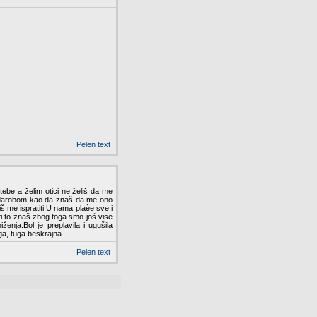
Pelen text
tebe a želim otici ne želiš da me
gardarobom kao da znaš da me ono
š me ispratiti.U nama plaèe sve i
 to znaš zbog toga smo još vise
ženja.Bol je preplavila i ugušila
a, tuga beskrajna.
Pelen text