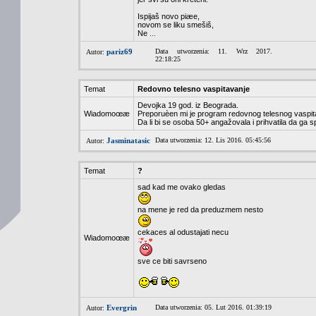
Ispijaš novo piæe,
novom se liku smešiš,
Ne
...
pariz69
Data utworzenia: 11. Wrz 2017.
Autor:
22:18:25
Temat
Redovno telesno vaspitavanje
Devojka 19 god. iz Beograda.
Wiadomoœæ
Preporuèen mi je program redovnog telesnog vaspit
Da li bi se osoba 50+ angažovala i prihvatila da ga
Jasminatasic
Data utworzenia: 12. Lis 2016. 05:45:56
Autor:
Temat
?
sad kad me ovako gledas
na mene je red da preduzmem nesto
cekaces al odustajati necu
Wiadomoœæ
sve ce biti savrseno
Evergrin
Data utworzenia: 05. Lut 2016. 01:39:19
Autor: