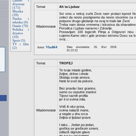
Ljubav i
druzenje
Temat
Ah ta Ljubav
(171)
Muzika
Svi smo u nekoj zurbi Zivot nam prolazi ispred 
(39)
zeleci da nesto postignemo da nesto stvorimo za n
Nauka i
potpuno drugo gledanje na ovaj ni malo lak Zivot
tehnika (0)
Treba nam dosta vremena i iskustva da shavatimo 
Ostalo (70)
Wiadomoœæ
Porodica i Ljubav naravno i Zdravlje.
Politika i
Postavljam 100 logicnih Pitnja a Odgovori nisu 
drustvo
cujemo.Kamo otici i gde pronaci iskrenu Dusu sa koj
(10)
svoj
...
Sport (5)
TV i film
Vladi64
Data utworzenia: 26. Kwi 2018.
Autor:
(2)
01:23:32
Temat
TROFEJ
Te tvoje mlade godine,
željne, drène i ohole
Skidaju svoje amove,
htele bi svet da pokore.
Bez pravila i bez granice,
samo su usputne stanice
Tipovi raznih profila
jer ti si svima mila.
Vrtiš ih oko prsta,
Wiadomoœæ
svima nalaziš mane,
a negde u dnu srca
željna si ljubavi prave.
I tako... Jedan po jedan,
greška se greškom smeni,
odlaziš dignute glave
jer svi su oni kreteni.