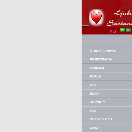
Jêzyki :
:: STRONA G³ÓWNA
:: REJESTRACJA
:: SZUKANIE
:: FORUM
:: CHAT
:: BLOGI
:: ARTYKU³Y
:: FAQ
:: SUBSKRYPCJA
:: LINKI