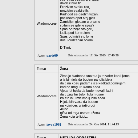
dalek i tako tih.
Prozivim svaku rec,
prozivim svaki stih.
Kad’ god se osetim tuzan,
poslusam opet tvoj glas.
Zamisljen gledam u prazno
Wiadomoœæ
i pitam se gde je spas?
Spas od zelje sto gori,
ludila pod kontrolom.
Spas od misli sto lome
dusu cudesnim bolom.
D.Timic
pariz69
Data utworzenia: 17. Sty 2015. 17:40:38
Autor:
Temat
Žena
Zima je hladnoca steze a ja te volim kao i ljetos
a ja bi htjela da budem pahulja bjela
da ti na kosu padam i lice kadkad pomilujem
kad ne mogu rukama sada
Vjetar bi htjela da budem ovaj hladni
da ti zagrlim tjelo i ljubim usne
Wiadomoœæ
ko sto ih u mislima ljubim sada
Htjela bih vatra da budem
na kojoj ces grijati grudi
Ali ne
ništa od toga ostaæu žena.
Žena koja te ljubi...
izvor1961
Data utworzenia: 24. Gru 2014. 11:44:19
Autor:
Temat
NECU DA ODRASTEM