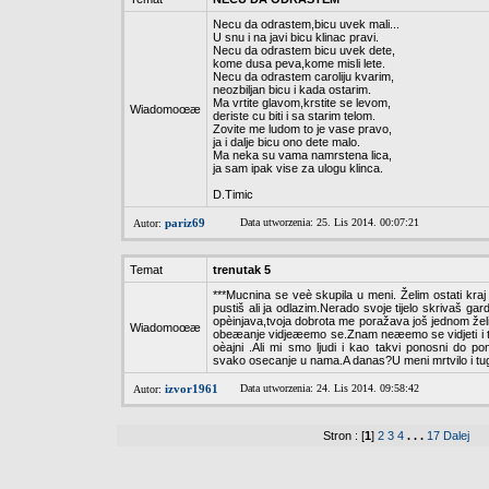
Necu da odrastem,bicu uvek mali...
U snu i na javi bicu klinac pravi.
Necu da odrastem bicu uvek dete,
kome dusa peva,kome misli lete.
Necu da odrastem caroliju kvarim,
neozbiljan bicu i kada ostarim.
Ma vrtite glavom,krstite se levom,
Wiadomoœæ
deriste cu biti i sa starim telom.
Zovite me ludom to je vase pravo,
ja i dalje bicu ono dete malo.
Ma neka su vama namrstena lica,
ja sam ipak vise za ulogu klinca.
D.Timic
pariz69
Data utworzenia: 25. Lis 2014. 00:07:21
Autor:
Temat
trenutak 5
***Mucnina se veè skupila u meni. Želim ostati kraj 
pustiš ali ja odlazim.Nerado svoje tijelo skrivaš 
opèinjava,tvoja dobrota me poražava još jednom želi
Wiadomoœæ
obeæanje vidjeæemo se.Znam neæemo se vidjeti i ti
oèajni .Ali mi smo ljudi i kao takvi ponosni do poni
svako osecanje u nama.A danas?U meni mrtvilo i tug
izvor1961
Data utworzenia: 24. Lis 2014. 09:58:42
Autor:
Stron : [
1
]
2
3
4
. . .
17
Dalej