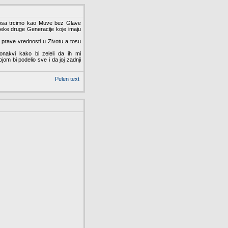
Nosa trcimo kao Muve bez Glave
eke druge Generacije koje imaju
prave vrednosti u Zivotu a tosu
onakvi kako bi zeleli da ih mi
om bi podelio sve i da joj zadnji
Pelen text