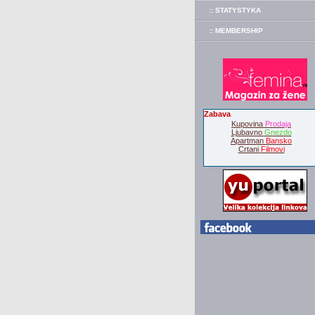
:: STATYSTYKA
:: MEMBERSHIP
Zabava
Kupovina
Prodaja
Ljubavno
Gnezdo
Apartman
Bansko
Crtani
Filmovi