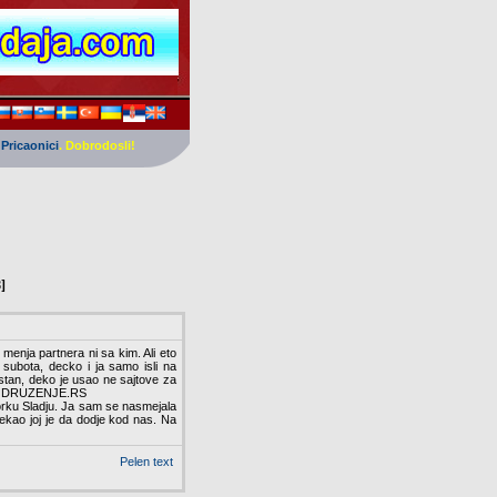
u
Pricaonici
. Dobrodosli!
]
menja partnera ni sa kim. Ali eto
 subota, decko i ja samo isli na
stan, deko je usao ne sajtove za
sajt DRUZENJE.RS
torku Sladju. Ja sam se nasmejala
rekao joj je da dodje kod nas. Na
Pelen text