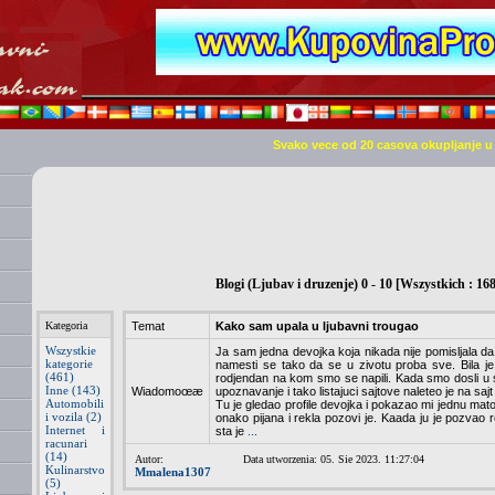
Svako vece od 20 casova okupljanje 
Blogi (Ljubav i druzenje) 0 - 10 [Wszystkich : 168
Kategoria
Temat
Kako sam upala u ljubavni trougao
Wszystkie
Ja sam jedna devojka koja nikada nije pomisljala da 
kategorie
namesti se tako da se u zivotu proba sve. Bila je
(461)
rodjendan na kom smo se napili. Kada smo dosli u 
Inne (143)
Wiadomoœæ
upoznavanje i tako listajuci sajtove naleteo je na 
Automobili
Tu je gledao profile devojka i pokazao mi jednu ma
i vozila (2)
onako pijana i rekla pozovi je. Kaada ju je pozvao 
Internet i
sta je
...
racunari
(14)
Autor:
Data utworzenia: 05. Sie 2023. 11:27:04
Kulinarstvo
Mmalena1307
(5)