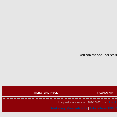
You can`t to see user prof
:: EROTSKE PRICE
:: SANOVNIK
| Tempo di elaborazione: 0.0239720 sec.|
Utenti
Marketing
|
Caratteristiche
|
Subscribe to RSS
|