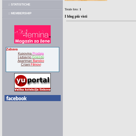
:: STATISTICHE
Totale foto:
1
:: MEMBERSHIP
I blog più visti
Zabava
Kupovina
Prodaja
Ljubavno
Gnezdo
Apartman
Bansko
Crtani
Filmovi