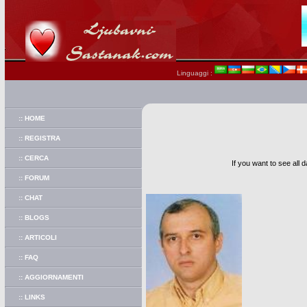
Linguaggi :
:: HOME
:: REGISTRA
:: CERCA
If you want to see all 
:: FORUM
:: CHAT
:: BLOGS
:: ARTICOLI
:: FAQ
:: AGGIORNAMENTI
:: LINKS