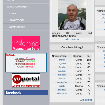
:: AGGIORNAMENTI
Nome u
:: LINKS
Ne
Co
:: STATISTICHE
:: MEMBERSHIP
r
pisi_mi, 48, Bosnia and
Herzegovina : 10.000
Altri risultati
Nome u
Compleanni di oggi
S
Zabava
Nome utente
Genere
Età
Kupovina
Prodaja
Darcin
Uomo
103
Ljubavno
Gnezdo
no_name
Uomo
99
Apartman
Bansko
Q
Crtani
Filmovi
leonis
Uomo
80
nasdom
Uomo
79
kalkabor
Uomo
74
duki8
Uomo
73
voyagerlee
Uomo
73
vera13
Donna
72
Nome u
misha19
Uomo
72
belanovica
Uomo
71
Altri risultati