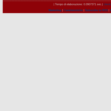
| Tempo di elaborazione: 0.0907371 sec.|
Utenti
Marketing
|
Caratteristiche
|
Subscribe to RSS
|