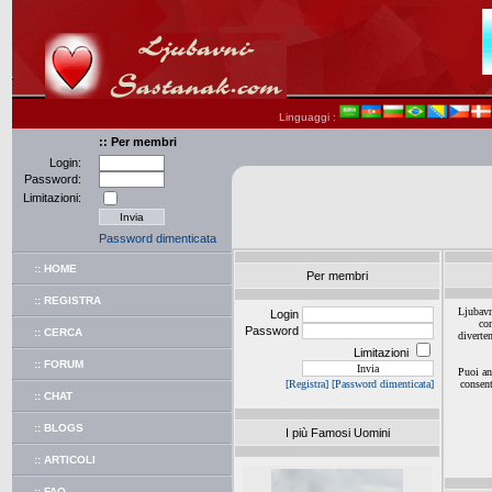
Linguaggi :
:: Per membri
Login:
Password:
Limitazioni:
Password dimenticata
:: HOME
Per membri
:: REGISTRA
Ljubavn
Login
con
Password
:: CERCA
diverte
Limitazioni
:: FORUM
Puoi an
[Registra]
[Password dimenticata]
consent
:: CHAT
:: BLOGS
I più Famosi Uomini
:: ARTICOLI
:: FAQ