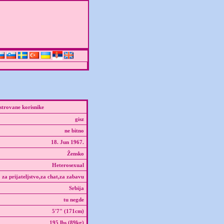
strovane korisnike
gisz
ne bitno
18. Jun 1967.
Žensko
Heterosexual
za prijateljstvo,za chat,za zabavu
Srbija
tu negde
5'7" (171cm)
195 lbs (89kg)