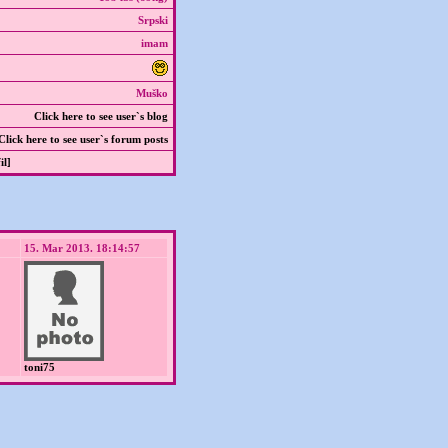
Srpski
imam
Muško
Click here to see user`s blog
Click here to see user`s forum posts
il]
15. Mar 2013. 18:14:57
toni75