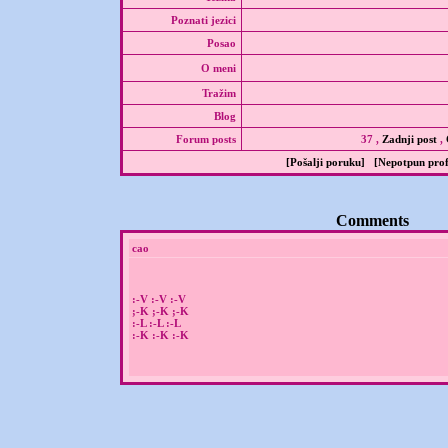
Poznati jezici
Posao
O meni
Tražim
Blog
Forum posts
37 ,
Zadnji post
,
[Pošalji poruku]
[Nepotpun prof
Comments
cao
:-V :-V :-V
;-K ;-K ;-K
:-L :-L :-L
:-K :-K :-K