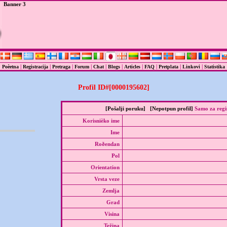
Banner 3
|
|
|
|
|
|
|
|
|
|
Poèetna
Registracija
Pretraga
Forum
Chat
Blogs
Articles
FAQ
Pretplata
Linkovi
Statistika
Profil ID#[0000195602]
[Pošalji poruku]
[Nepotpun profil]
Samo za regi
Korisnièko ime
Ime
Roðendan
Pol
Orientation
Vrsta veze
Zemlja
Grad
Visina
Težina