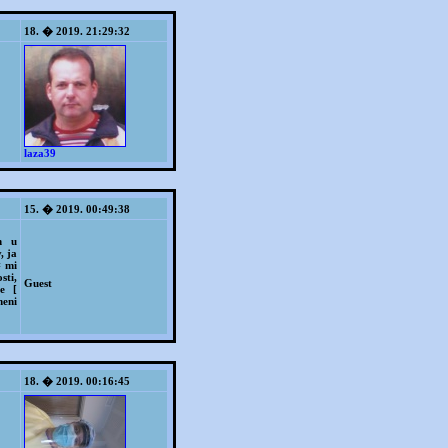
18. � 2019. 21:29:32
laza39
15. � 2019. 00:49:38
m u
, ja
# mi
sti,
Guest
e [
meni
18. � 2019. 00:16:45