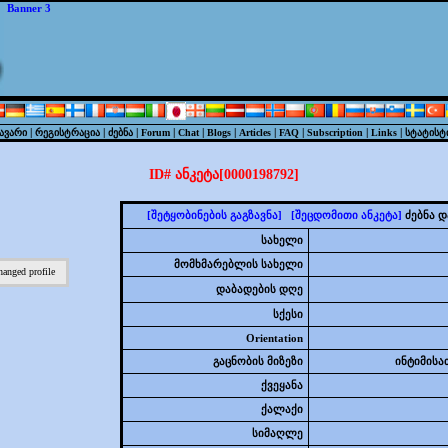
Banner 3
|
|
|
|
|
|
|
|
|
|
ავარი
რეგისტრაცია
ძებნა
Forum
Chat
Blogs
Articles
FAQ
Subscription
Links
სტატისტ
ID# ანკეტა[0000198792]
[შეტყობინების გაგზავნა]
[შეცდომითი ანკეტა]
ძებნა დ
სახელი
მომხმარებლის სახელი
დაბადების დღე
სქესი
Orientation
გაცნობის მიზეზი
ინტიმისათვ
ქვეყანა
ქალაქი
სიმაღლე