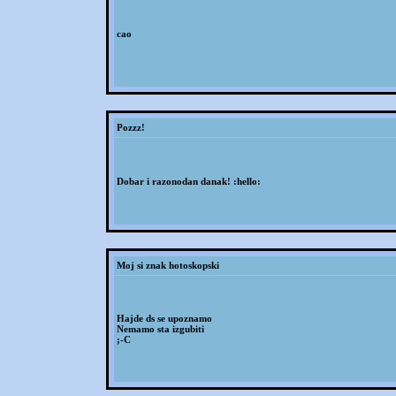
cao
Pozzz!
Dobar i razonodan danak! :hello:
Moj si znak hotoskopski
Hajde ds se upoznamo
Nemamo sta izgubiti
;-C