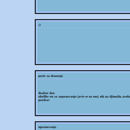
:)
poziv za druzenje
doabar dan
ukoliko ste za uzponavanje javie se na moj nik na djimejlu..srsd
pozdrav
upoznavanje