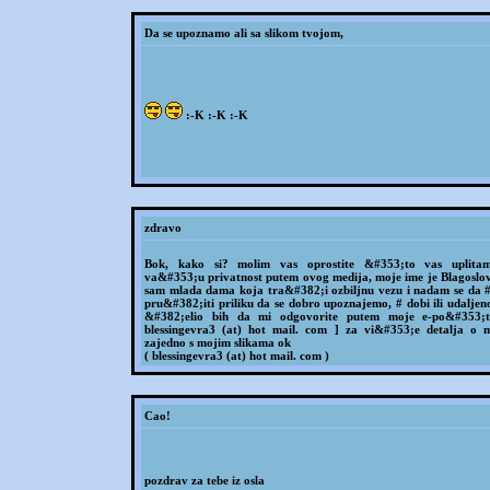
Da se upoznamo ali sa slikom tvojom,
:-K :-K :-K
zdravo
Bok, kako si? molim vas oprostite &#353;to vas uplita
va&#353;u privatnost putem ovog medija, moje ime je Blagoslov
sam mlada dama koja tra&#382;i ozbiljnu vezu i nadam se da 
pru&#382;iti priliku da se dobro upoznajemo, # dobi ili udaljeno
&#382;elio bih da mi odgovorite putem moje e-po&#353;t
blessingevra3 (at) hot mail. com ] za vi&#353;e detalja o 
zajedno s mojim slikama ok
( blessingevra3 (at) hot mail. com )
Cao!
pozdrav za tebe iz osla