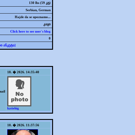
130 lbs (59 კგ)
Serbian, German
Hajde da se upoznamo...
კაცი
Click here to see user`s blog
0
ი ანკეტა]
18. � 2026. 14:35:40
mail
katiehig
10. � 2026. 11:37:56