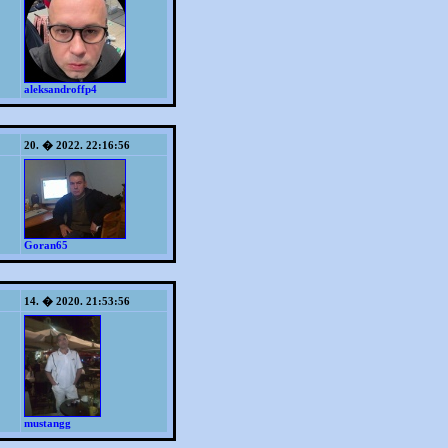
aleksandroffp4
20. � 2022. 22:16:56
Goran65
14. � 2020. 21:53:56
mustangg