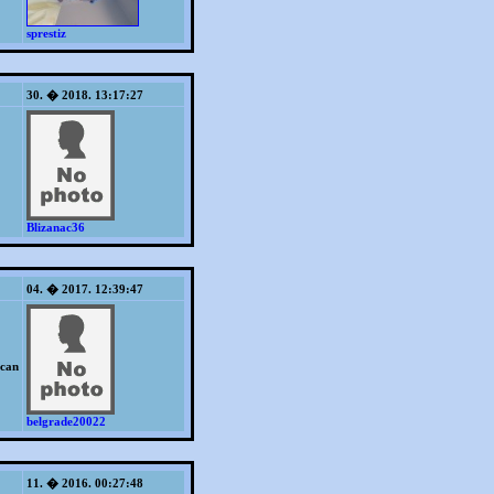
sprestiz
30. � 2018. 13:17:27
Blizanac36
04. � 2017. 12:39:47
acan
belgrade20022
11. � 2016. 00:27:48