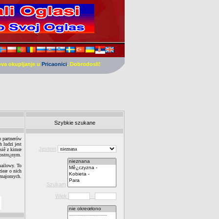
ova okupljanje u
Pricaonici
. Dobrodosli!
Szybkie szukane
b partnerów
 ludzi jest
Jestem
 siê z kimœ
 ostro¿nym.
mailowy. To
zieæ o nich
znajomych.
Szukam
Wiek
-