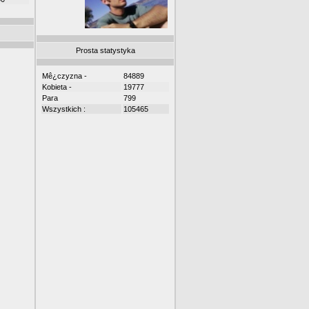
Prosta statystyka
Mê¿czyzna -
84889
Kobieta -
19777
Para
799
Wszystkich :
105465