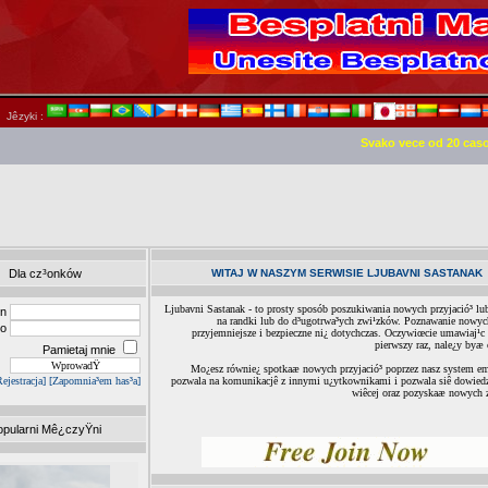
Jêzyki :
Svako vece od 20 cas
Dla cz³onków
WITAJ W NASZYM SERWISIE LJUBAVNI SASTANAK
Ljubavni Sastanak - to prosty sposób poszukiwania nowych przyjació³ lu
in
na randki lub do d³ugotrwa³ych zwi¹zków. Poznawanie nowych
³o
przyjemniejsze i bezpieczne ni¿ dotychczas. Oczywiœcie umawiaj¹c
pierwszy raz, nale¿y byæ
Pamietaj mnie
Mo¿esz równie¿ spotkaæ nowych przyjació³ poprzez nasz system e
Rejestracja]
[Zapomnia³em has³a]
pozwala na komunikacjê z innymi u¿ytkownikami i pozwala siê dowied
wiêcej oraz pozyskaæ nowych 
opularni Mê¿czyŸni