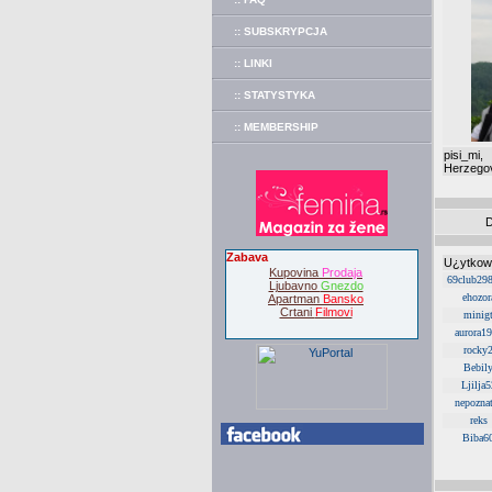
:: SUBSKRYPCJA
:: LINKI
:: STATYSTYKA
:: MEMBERSHIP
pisi_
Herzegov
D
Zabava
U¿ytkow
Kupovina
Prodaja
69club29
Ljubavno
Gnezdo
ehozor
Apartman
Bansko
Crtani
Filmovi
minig
aurora1
rocky
Bebil
Ljilja5
nepozna
reks
Biba6