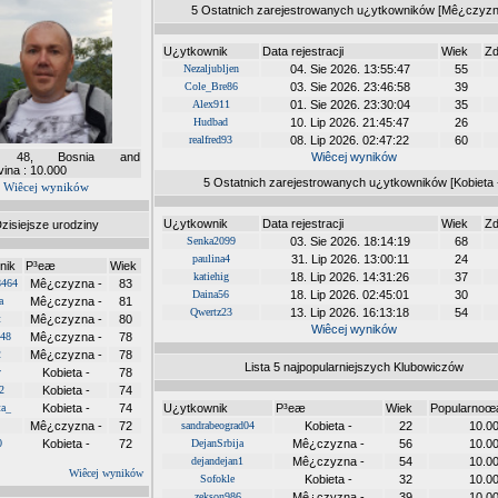
5 Ostatnich zarejestrowanych u¿ytkowników [Mê¿czyzn
U¿ytkownik
Data rejestracji
Wiek
Zd
Nezaljubljen
04. Sie 2026. 13:55:47
55
Cole_Bre86
03. Sie 2026. 23:46:58
39
Alex911
01. Sie 2026. 23:30:04
35
Hudbad
10. Lip 2026. 21:45:47
26
realfred93
08. Lip 2026. 02:47:22
60
mi, 48, Bosnia and
Wiêcej wyników
ina : 10.000
5 Ostatnich zarejestrowanych u¿ytkowników [Kobieta 
Wiêcej wyników
U¿ytkownik
Data rejestracji
Wiek
Zd
zisiejsze urodziny
Senka2099
03. Sie 2026. 18:14:19
68
paulina4
31. Lip 2026. 13:00:11
24
nik
P³eæ
Wiek
katiehig
18. Lip 2026. 14:31:26
37
8464
Mê¿czyzna -
83
Daina56
18. Lip 2026. 02:45:01
30
a
Mê¿czyzna -
81
Qwertz23
13. Lip 2026. 16:13:18
54
t
Mê¿czyzna -
80
Wiêcej wyników
948
Mê¿czyzna -
78
2
Mê¿czyzna -
78
Lista 5 najpopularniejszych Klubowiczów
y
Kobieta -
78
2
Kobieta -
74
ta_
Kobieta -
74
U¿ytkownik
P³eæ
Wiek
Popularno
Mê¿czyzna -
72
sandrabeograd04
Kobieta -
22
10.0
0
Kobieta -
72
DejanSrbija
Mê¿czyzna -
56
10.0
dejandejan1
Mê¿czyzna -
54
10.0
Wiêcej wyników
Sofokle
Kobieta -
32
10.0
zekson986
Mê¿czyzna -
39
10.0