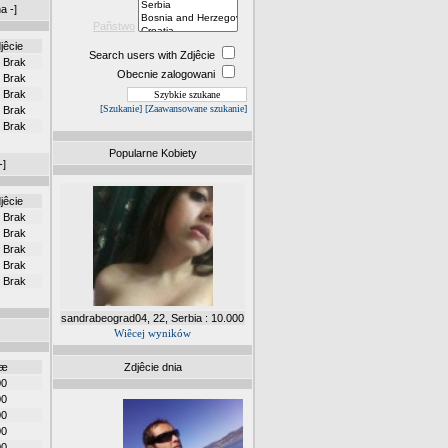
a -]
Pañstwo
jêcie
Search users with Zdjêcie
Brak
Obecnie zalogowani
Brak
Brak
[Szukanie]
[Zaawansowane szukanie]
Brak
Brak
Popularne Kobiety
-]
jêcie
Brak
Brak
Brak
Brak
Brak
sandrabeograd04, 22, Serbia : 10.000
Wiêcej wyników
œæ
Zdjêcie dnia
00
00
00
00
00