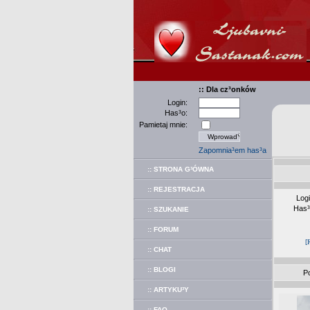
:: Dla cz³onków
Login:
Has³o:
Pamietaj mnie:
Zapomnia³em has³a
:: STRONA G³ÓWNA
:: REJESTRACJA
Log
Has
:: SZUKANIE
:: FORUM
[
:: CHAT
:: BLOGI
P
:: ARTYKU³Y
:: FAQ