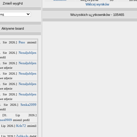
Zmieñ wygl¹d
Wiêcej wyników
Wszystkich u¿ytkowników - 105465
Aktywne board