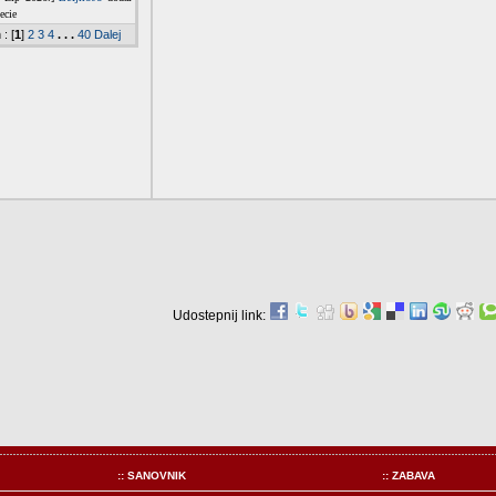
Udostepnij link:
:: SANOVNIK
:: ZABAVA