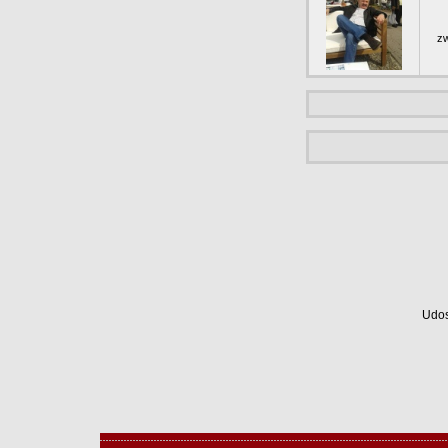
zw
Udos