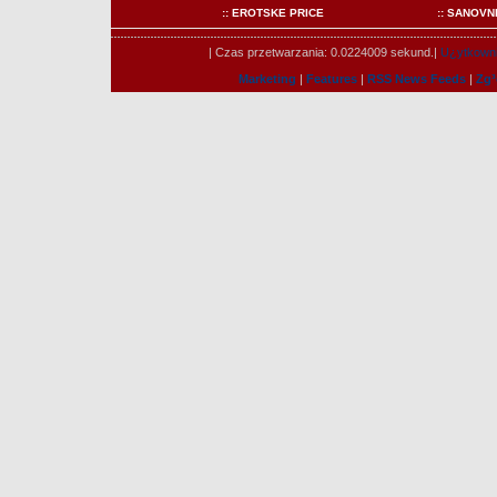
:: EROTSKE PRICE
:: SANOVN
| Czas przetwarzania: 0.0224009 sekund.|
U¿ytkowni
Marketing
|
Features
|
RSS News Feeds
|
Zg³