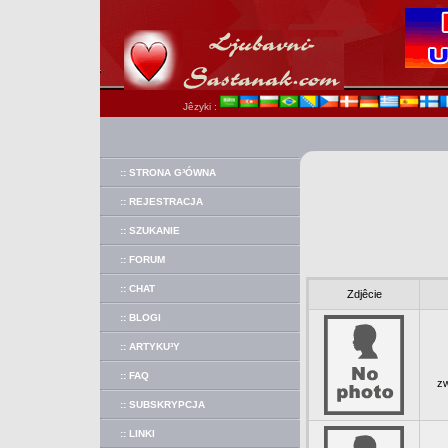
Jêzyki :
:: STRONA G³ÓWNA
:: REJESTRACJA
:: SZUKANIE
:: FORUM
:: CHAT
Zdjêcie
:: BLOGI
:: ARTYKU³Y
:: FAQ
zw
:: SUBSKRYPCJA
:: LINKI