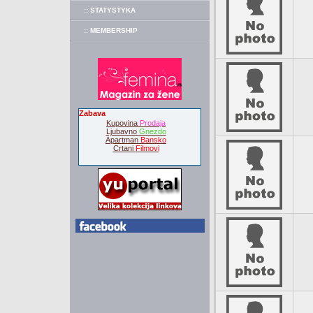
:: STATYSTYKA
:: MEMBERSHIP
Zabava
Kupovina
Prodaja
Ljubavno
Gnezdo
Apartman
Bansko
Crtani
Filmovi