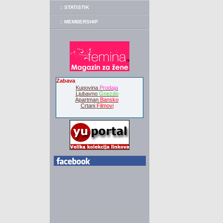
:: STATISTIK
:: MEMBERSHIP
Zabava
Kupovina
Prodaja
Ljubavno
Gnezdo
Apartman
Bansko
Crtani
Filmovi