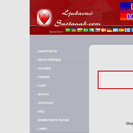
Sprachen :
:: HAUPTSEITE
:: REGISTRIEREN
:: SUCHEN
:: FORUM
:: CHAT
:: BLOGS
:: ARTICLES
:: FAQ
:: ERWEITERTE SUCHE
Shar
:: LINKS