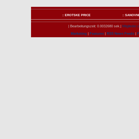
:: EROTSKE PRICE
:: SANOVN
| Bearbeitungszeit: 0.0032680 sek.|
Mitglieder o
Marketing
|
Features
|
RSS News Feeds
|
F