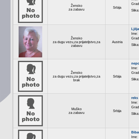
Grad
Žensko
Srbija
za zabavu
Slika
Ljilj
Ime:
Žensko
Grad
za dugu vezu,za prijateljstvo,za
Austria
Slika
zabavu
nepo
Ime:
Žensko
Grad
za dugu vezu,za prijateljstvo,za
Srbija
Slika
brak
reks
Ime:
Grad
Muško
Srbija
za zabavu
Slika
Biba
Ime: