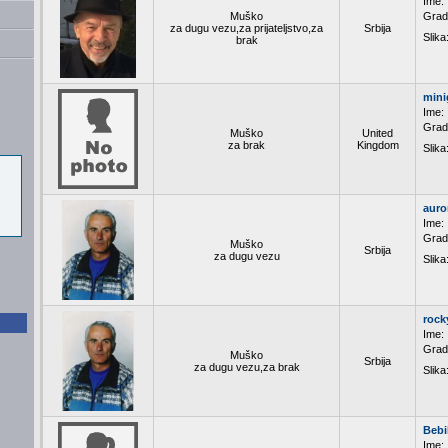
Ime:
Muško
Grad
za dugu vezu,za prijateljstvo,za
Srbija
Slika
brak
mini
Ime:
Grad
Muško
United
za brak
Kingdom
Slika
auro
Ime:
Grad
Muško
Srbija
za dugu vezu
Slika
rock
Ime:
Grad
Muško
Srbija
za dugu vezu,za brak
Slika
Bebi
Ime: