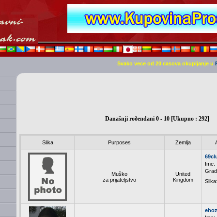
Svako vece od 20 casova okupljanje u
Današnji roðendani 0 - 10 [Ukupno : 292]
Slika
Purposes
Zemlja
69cl
Ime:
Grad
Muško
United
za prijateljstvo
Kingdom
Slika
ehoz