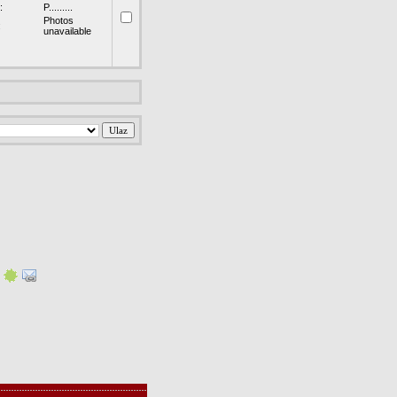
:
P.........
Photos
:
unavailable