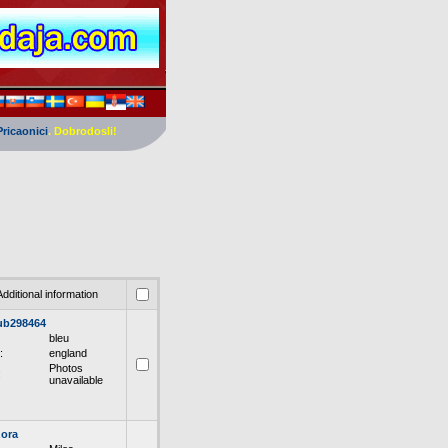
Pricaonici
. Dobrodosli!
Additional information
ub298464
bleu
:
england
Photos
:
unavailable
ora