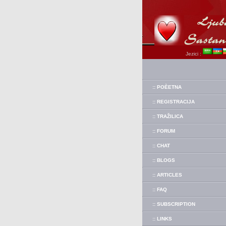
Jezici :
:: POÈETNA
:: REGISTRACIJA
:: TRAŽILICA
:: FORUM
:: CHAT
:: BLOGS
:: ARTICLES
:: FAQ
:: SUBSCRIPTION
:: LINKS