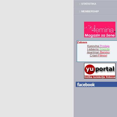
:: STATISTIKA
:: MEMBERSHIP
Zabava
Kupovina
Prodaja
Ljubavno
Gnezdo
Apartman
Bansko
Crtani
Filmovi