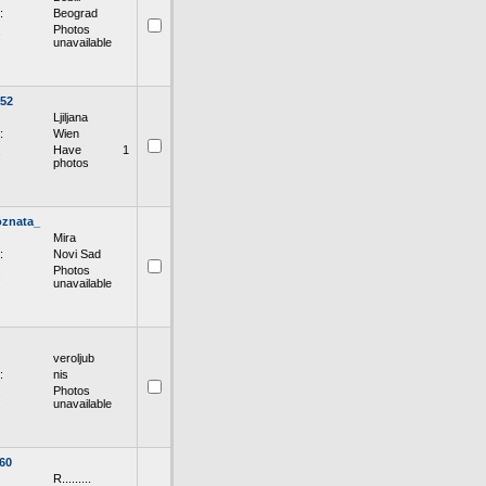
:
Beograd
Photos
:
unavailable
a52
Ljiljana
:
Wien
Have 1
:
photos
znata_
Mira
:
Novi Sad
Photos
:
unavailable
veroljub
:
nis
Photos
:
unavailable
60
R.........