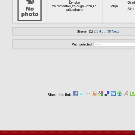
Žensko
Grad
za romantiku,za dugu vezu,za
Srbija
Slika
prijateljstvo
Strane : [
1
]
2
3
4
. . .
30
Next
With selected:
Share this link: