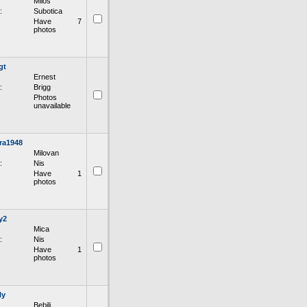
Milos
:
Subotica
Have 7
:
photos
gt
Ernest
:
Brigg
Photos
:
unavailable
ra1948
Milovan
:
Nis
Have 1
:
photos
y2
Mica
:
Nis
Have 1
:
photos
ly
Bebili