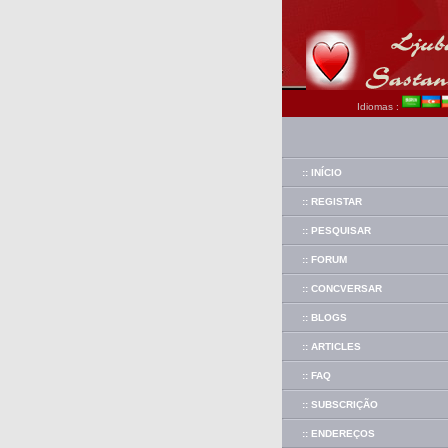
Idiomas :
:: INÍCIO
:: REGISTAR
:: PESQUISAR
:: FORUM
:: CONCVERSAR
:: BLOGS
:: ARTICLES
:: FAQ
:: SUBSCRIÇÃO
:: ENDEREÇOS