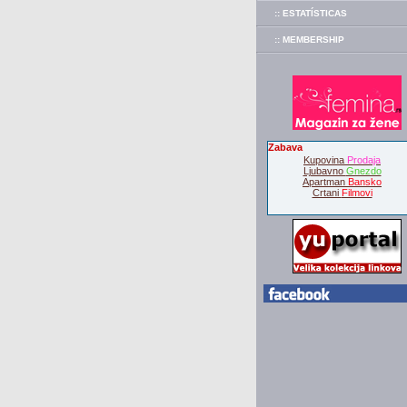
:: ESTATÍSTICAS
:: MEMBERSHIP
Zabava
Kupovina
Prodaja
Ljubavno
Gnezdo
Apartman
Bansko
Crtani
Filmovi