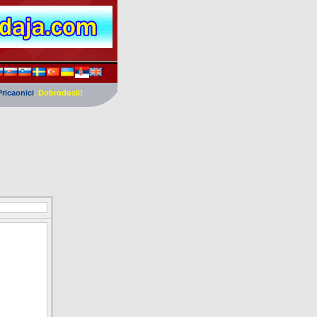
Pricaonici
. Dobrodosli!