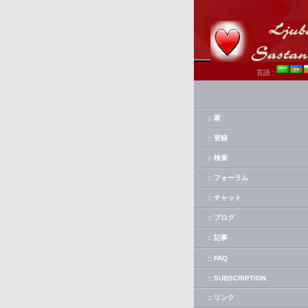
言語 :
:: 家
:: 登録
:: 検索
:: フォーラム
:: チャット
:: ブログ
:: 記事
:: FAQ
:: SUBSCRIPTION
:: リンク