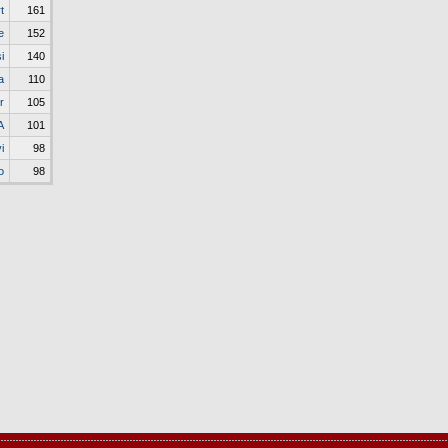
t
161
e
152
i
140
a
110
r
105
A
101
i
98
o
98