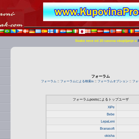
Svako vece od 20 casova okupljanje u
フォーラム
::
::
::
フォーラム
フォーラムによる検索m
フォーラムオプション
フォ
フォーラムpostsによるトップユーザ
XiPe
Bebe
LepaLeni
Branasoft
okisha