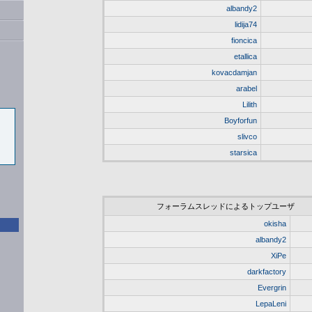
albandy2
lidija74
fioncica
etallica
kovacdamjan
arabel
Lilith
Boyforfun
slivco
starsica
フォーラムスレッドによるトップユーザ
okisha
albandy2
XiPe
darkfactory
Evergrin
LepaLeni