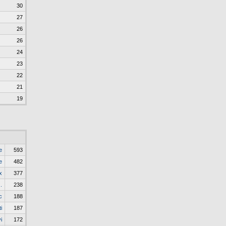
30
27
26
26
24
23
22
21
19
e
593
e
482
x
377
..
238
c
188
i
187
i
172