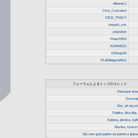
albanac1
Core_Curiculum
DICK_TRACY
stepski_vuk
zokiroker
Petar29NS
JOANA021
10Sanja20
PLAVAlagunaNo1
フォーラムによるトップのスレッド
Obrisane tem
Druzenj
Sex, ah taj se
Politika, filozofija.
Kafana, pivnica, kafi
Muzika, koncert
Sta vam god padne na pamet o ljubav