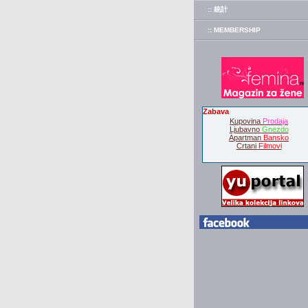
:: 統計
:: MEMBERSHIP
Zabava
Kupovina
Prodaja
Ljubavno
Gnezdo
Apartman
Bansko
Crtani
Filmovi