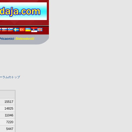
Pricaonici
. Dobrodosli!
ーラムのトップ
15517
14825
11046
7220
5447