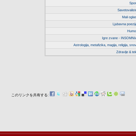
Spor
Savetovalist
Mali oglas
Ljubavna poezij
Humo
Igre zvane - INSOMNI
Astrologija, metafizika, magija, religija, snov
Zdravlje & tel
このリンクを共有する: