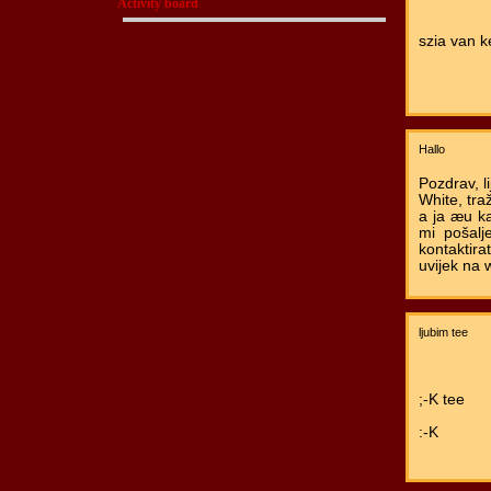
Activity board
szia van k
Hallo
Pozdrav, l
White, tra
a ja æu k
mi pošalj
kontaktira
uvijek na 
ljubim tee
;-K tee
:-K