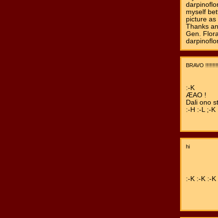
darpinofl
myself be
picture as
Thanks an
Gen. Flora
darpinoflo
BRAVO !!!!!!!!!!!
:-K
ÆAO !
Dali ono st
:-H :-L ;-K
hi
:-K :-K :-K