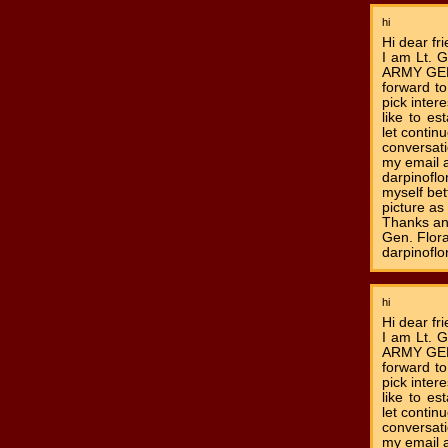
hi
Hi dear fri
I am Lt. G
ARMY GENE
forward to
pick intere
like to es
let contin
conversat
my email 
darpinofl
myself be
picture as
Thanks an
Gen. Flora
darpinoflo
hi
Hi dear fri
I am Lt. G
ARMY GENE
forward to
pick intere
like to es
let contin
conversat
my email 