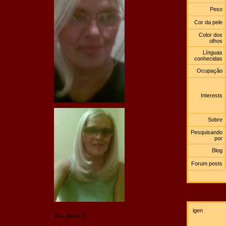
Peso
Cor da pele
Color dos
olhos
Línguas
conhecidas
Ocupação
Interests
Sobre
Pesquisando
por
Blog
Forum posts
igen
Total photos:
3