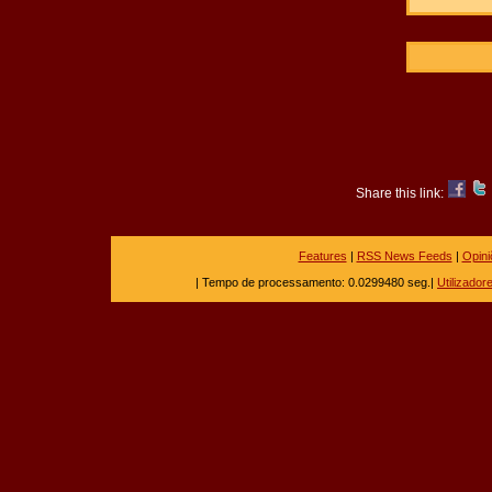
Share this link:
Features
|
RSS News Feeds
|
Opini
| Tempo de processamento: 0.0299480 seg.|
Utilizadore