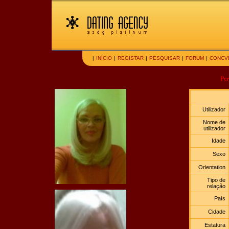
|
INÍCIO
|
REGISTAR
|
PESQUISAR
|
FORUM
|
CONCV
Per
Utilizador
Nome de
utilizador
Idade
Sexo
Orientation
Tipo de
relação
País
Cidade
Estatura