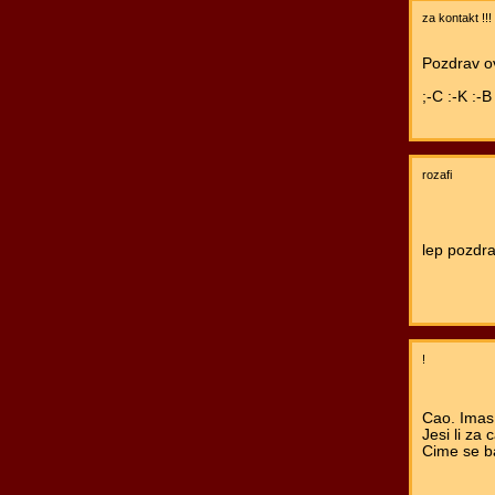
za kontakt !!!
Pozdrav ov
;-C :-K :-B
rozafi
lep pozdr
!
Cao. Imas 
Jesi li za
Cime se ba