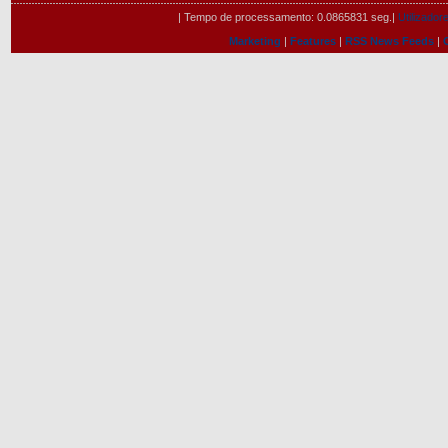
| Tempo de processamento: 0.0865831 seg.|
Utilizadore
Marketing
|
Features
|
RSS News Feeds
|