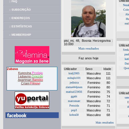
Utiliza
:: FAQ
Nezal
:: SUBSCRIÇÃO
Cole
Al
:: ENDEREÇOS
Hu
rea
:: ESTATÍSTICAS
:: MEMBERSHIP
pisi_mi, 48, Bosnia Herzegovina :
10.000
Utiliza
Mais resultados
Senk
pau
Faz anos hoje
kat
Dai
Qwe
Zabava
Utilizador
Sexo
Idade
Kupovina
Prodaja
kralj2005
Masculino
111
Ljubavno
Gnezdo
mihajlo101
Masculino
111
Apartman
Bansko
jedinica
Feminino
80
Crtani
Filmovi
zlatna444jesen
Feminino
80
marisa123456
Feminino
75
Utiliza
ggabi
Feminino
74
san
marcomarc
Masculino
72
D
Perssida
Feminino
71
d
pop3
Masculino
71
kobra58
Masculino
68
Mais resultados