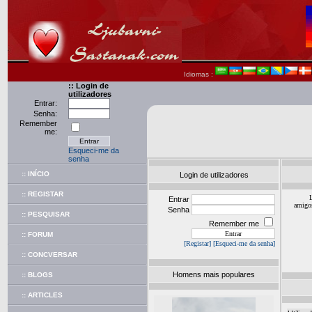
Idiomas :
:: Login de
utilizadores
Entrar:
Senha:
Remember
me:
Esqueci-me da
senha
:: INÍCIO
Login de utilizadores
:: REGISTAR
Entrar
amigos
Senha
:: PESQUISAR
Remember me
:: FORUM
[Registar]
[Esqueci-me da senha]
:: CONCVERSAR
Homens mais populares
:: BLOGS
:: ARTICLES