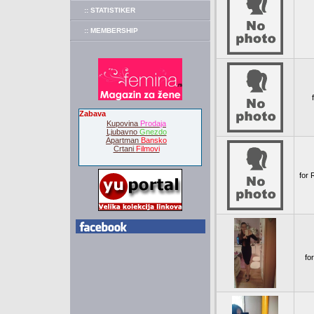
:: STATISTIKER
:: MEMBERSHIP
Zabava
Kupovina
Prodaja
Ljubavno
Gnezdo
Apartman
Bansko
Crtani
Filmovi
for 
fo