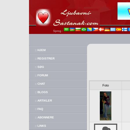
Sprog :
:: HJEM
:: REGISTRER
:: SØG
:: FORUM
:: CHAT
Foto
:: BLOGS
:: ARTIKLER
:: FAQ
:: ABONNERE
:: LINKS