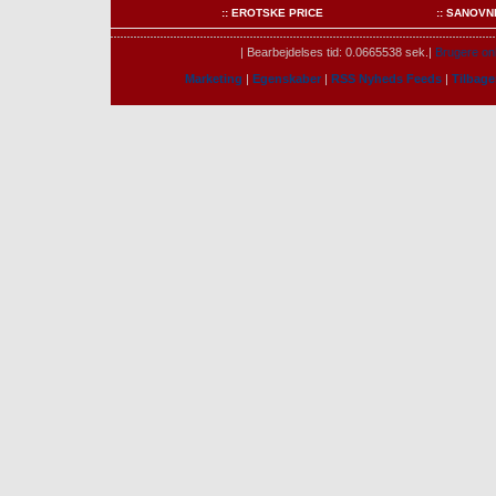
:: EROTSKE PRICE
:: SANOVN
| Bearbejdelses tid: 0.0665538 sek.|
Brugere onl
Marketing
|
Egenskaber
|
RSS Nyheds Feeds
|
Tilbag