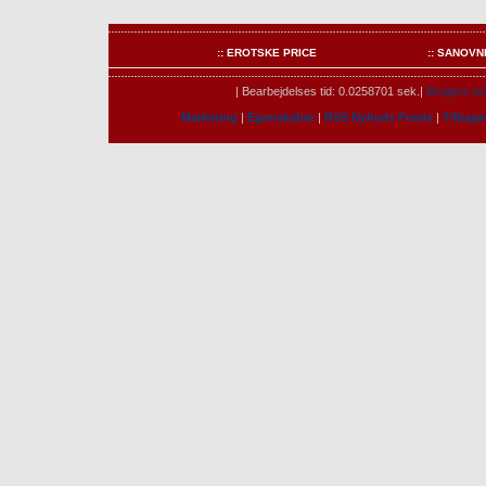
:: EROTSKE PRICE
:: SANOVN
| Bearbejdelses tid: 0.0258701 sek.|
Brugere onl
Marketing
|
Egenskaber
|
RSS Nyheds Feeds
|
Tilbag