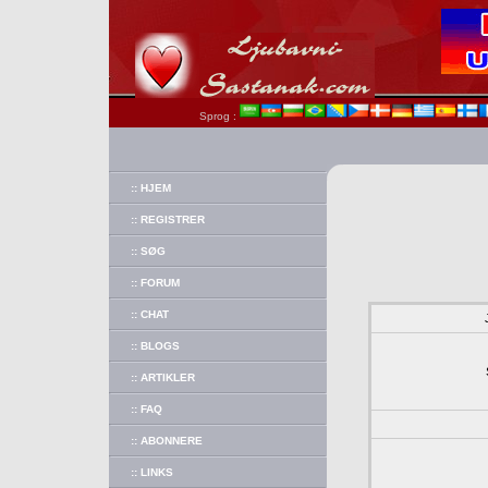
Sprog :
:: HJEM
:: REGISTRER
:: SØG
:: FORUM
:: CHAT
:: BLOGS
:: ARTIKLER
:: FAQ
:: ABONNERE
:: LINKS