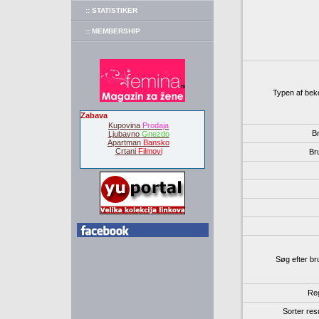
:: STATISTIKER
:: MEMBERSHIP
Typen af bek
Zabava
Kupovina
Prodaja
B
Ljubavno
Gnezdo
Apartman
Bansko
Crtani
Filmovi
Br
Søg efter b
Reg
Sorter resu