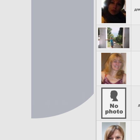
для
д