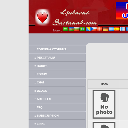
Мови :
:: ГОЛОВНА СТОРІНКА
:: РЕЄСТРАЦІЯ
:: ПОШУК
:: FORUM
:: CHAT
Фото
:: BLOGS
:: ARTICLES
:: FAQ
:: SUBSCRIPTION
:: LINKS