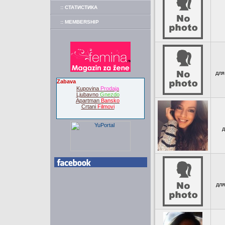
:: СТАТИСТИКА
:: MEMBERSHIP
для 
Zabava
Kupovina
Prodaja
Ljubavno
Gnezdo
Apartman
Bansko
Crtani
Filmovi
д
для