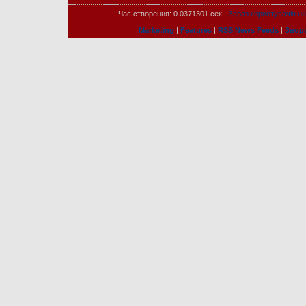
| Час створення: 0.0371301 сек.|
Зараз користувачів на 
Marketing
|
Features
|
RSS News Feeds
|
Зворо