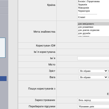
Країна
Мета знайомства
Користувач ID#
Ім`я користувача
Ім`я
Місто
Зріст
-
Вага
-
Пошук користувачів з
E
Зареєстрованих
Перебирати підсумки