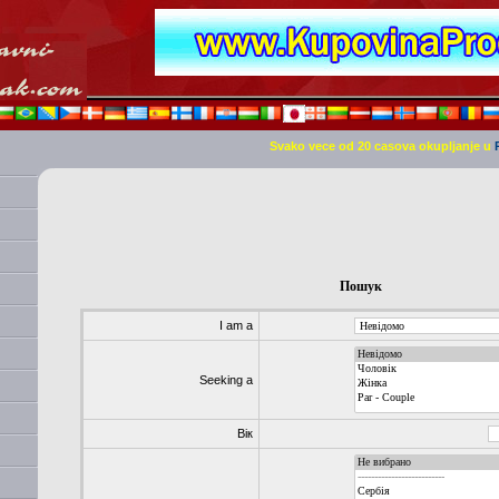
Svako vece od 20 casova okupljanje u
Пошук
I am a
Seeking a
Вік