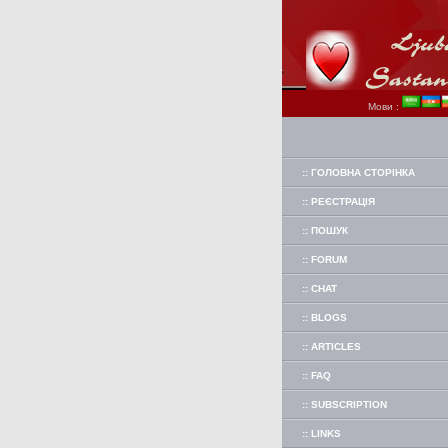
Мови :
:: ГОЛОВНА СТОРІНКА
:: РЕЄСТРАЦІЯ
:: ПОШУК
:: FORUM
:: CHAT
:: BLOGS
:: ARTICLES
:: FAQ
:: SUBSCRIPTION
:: LINKS