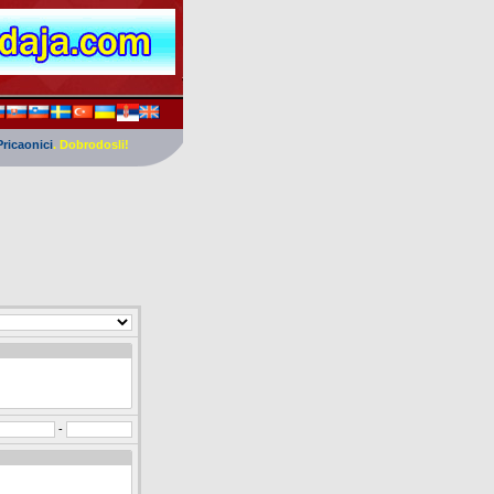
Pricaonici
. Dobrodosli!
-