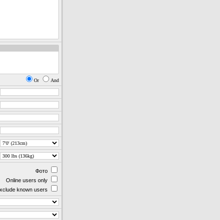
Or
And
Фото
Online users only
xclude known users