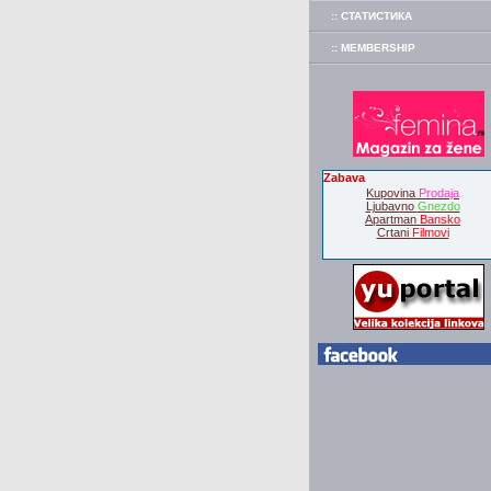
:: СТАТИСТИКА
:: MEMBERSHIP
Zabava
Kupovina
Prodaja
Ljubavno
Gnezdo
Apartman
Bansko
Crtani
Filmovi