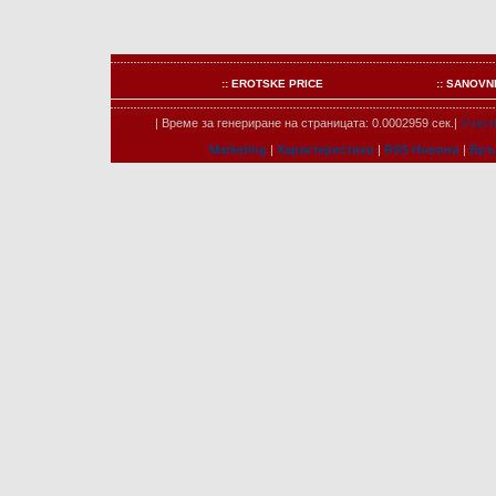
:: EROTSKE PRICE
:: SANOVN
| Време за генериране на страницата: 0.0002959 сек.|
Участ
Marketing
|
Характеристики
|
RSS Новини
|
Връ