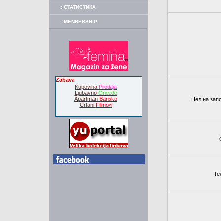
:: СТАТИСТИКА
:: MEMBERSHIP
Zabava
Kupovina
Prodaja
Ljubavno
Gnezdo
Apartman
Bansko
Цел на зап
Crtani
Filmovi
Те