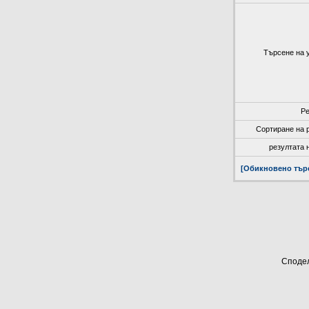
Търсене на 
Ре
Сортиране на 
резултата 
[Обикновено тър
Сподел