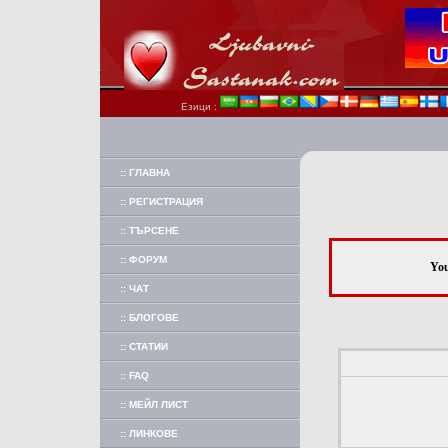
Езици :
:: ГЛАВНА
:: РЕГИСТРАЦИЯ
:: ТЪРСЕНЕ
:: ФОРУМ
You
:: ЧАТ
:: БЛОГОВЕ
:: СТАТИИ
:: FAQ
:: МЕЙЛ ЛИСТ
:: ЛИНКОВЕ