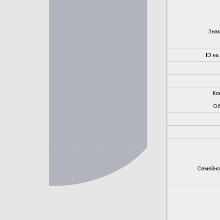
Знак
ID на
Кл
Об
Семейно