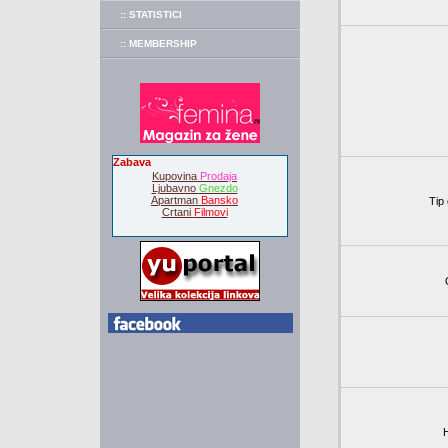
:: STATISTICI
:: MEMBERSHIP
Zabava
Kupovina
Prodaja
Ljubavno
Gnezdo
Apartman
Bansko
Tip 
Crtani
Filmovi