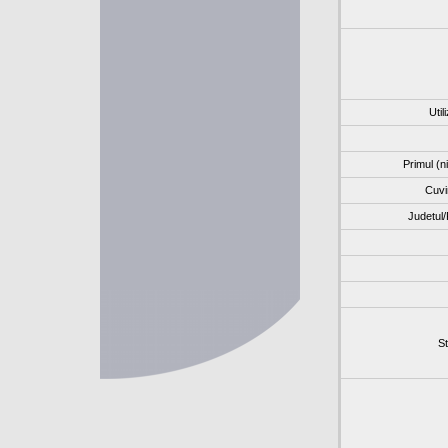
Util
Primul (
Cuvi
Judetul/
St