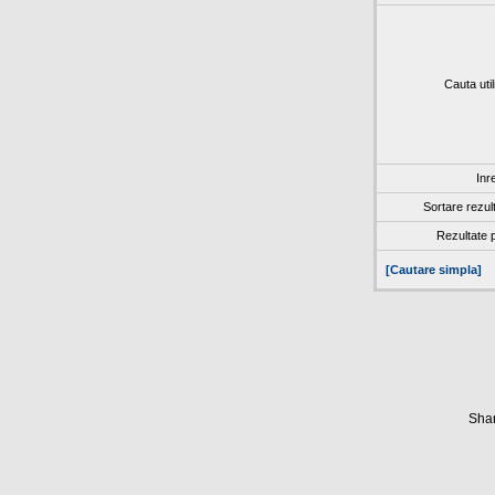
Cauta util
Inr
Sortare rezul
Rezultate 
[Cautare simpla]
Shar