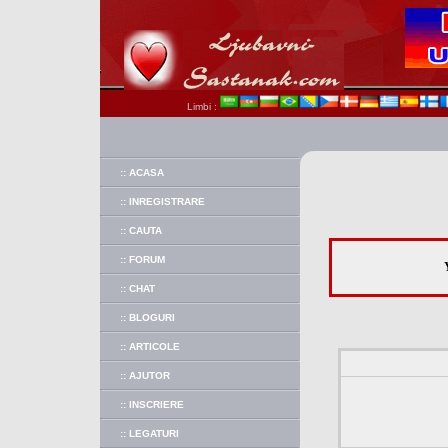
Limbi :
:: ACASA
:: INREGISTRARE
:: CAUTA
:: FORUM
:: CHAT
:: BLOGURI
:: ARTICOLE
:: AJUTOR
:: INSCRIERE
:: LEGATURI