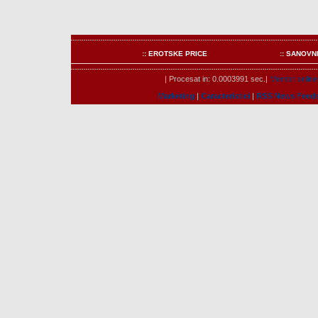
:: EROTSKE PRICE
:: SANOVN
| Procesat in: 0.0003991 sec.|
Membri online
Marketing
|
Caracteristici
|
RSS News Feed