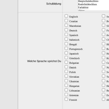
Schulbildung
Englisch
Se
Croatian
Bo
Macedonian
Sl
Deutsch
Fr
Spanisch
Ar
Italienisch
Ch
Bengali
Hi
Portugiesisch
Ru
Japanisch
Ho
Griechisch
Ko
Welche Sprache sprichst Du
Bulgarian
Cz
Danish
No
Polish
Sw
Slovakian
Tu
Ukrainian
Ro
Hungarian
He
Lithuanian
Be
Armenian
Es
Finnish
Al