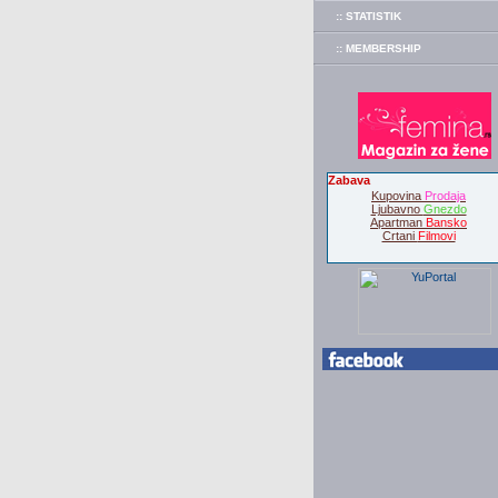
:: STATISTIK
:: MEMBERSHIP
Zabava
Kupovina
Prodaja
Ljubavno
Gnezdo
Apartman
Bansko
Crtani
Filmovi