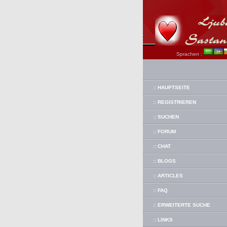
Sprachen :
:: HAUPTSEITE
:: REGISTRIEREN
:: SUCHEN
:: FORUM
:: CHAT
:: BLOGS
:: ARTICLES
:: FAQ
:: ERWEITERTE SUCHE
:: LINKS