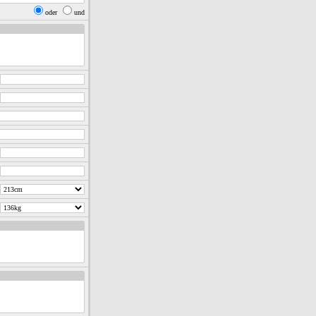
oder
und