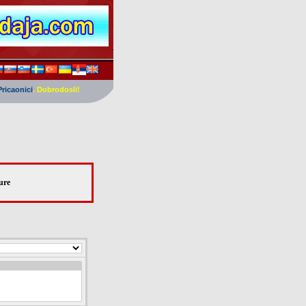
Pricaonici
. Dobrodosli!
ure