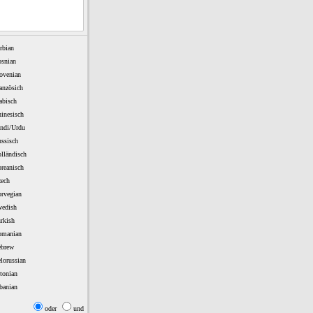
rbian
snian
ovenian
anzösich
abisch
inesisch
ndi/Urdu
ssisch
lländisch
reanisch
ech
rvegian
edish
rkish
manian
brew
lorussian
tonian
banian
oder
und