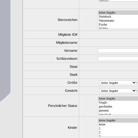
Sternzeichen
Mitglieds ID#
Mitgliedsname
Vorname
Schlüsselwort
Staat
Stadt
Größe
-
Gewicht
-
Persönlicher Status
Kinder