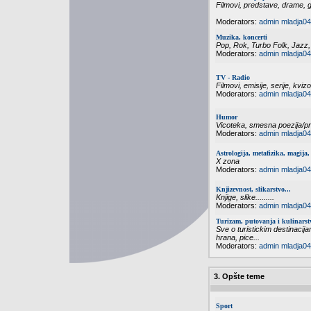
Filmovi, predstave, drame, g
Moderators:
admin
mladja04
Muzika, koncerti
Pop, Rok, Turbo Folk, Jazz,
Moderators:
admin
mladja04
TV - Radio
Filmovi, emisije, serije, kvizo
Moderators:
admin
mladja04
Humor
Vicoteka, smesna poezija/pri
Moderators:
admin
mladja04
Astrologija, metafizika, magija, 
X zona
Moderators:
admin
mladja04
Knjizevnost, slikarstvo...
Knjige, slike.........
Moderators:
admin
mladja04
Turizam, putovanja i kulinarst
Sve o turistickim destinacija
hrana, pice...
Moderators:
admin
mladja04
3. Opšte teme
Sport