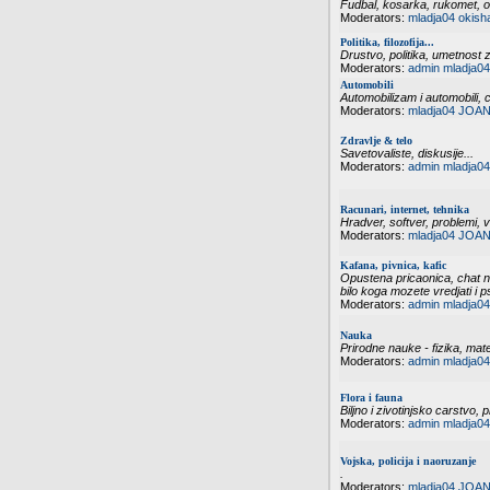
Fudbal, kosarka, rukomet, odb
Moderators:
mladja04
okish
Politika, filozofija...
Drustvo, politika, umetnost zi
Moderators:
admin
mladja04
Automobili
Automobilizam i automobili, 
Moderators:
mladja04
JOAN
Zdravlje & telo
Savetovaliste, diskusije...
Moderators:
admin
mladja04
Racunari, internet, tehnika
Hradver, softver, problemi, vi
Moderators:
mladja04
JOAN
Kafana, pivnica, kafic
Opustena pricaonica, chat n
bilo koga mozete vredjati i p
Moderators:
admin
mladja04
Nauka
Prirodne nauke - fizika, mate
Moderators:
admin
mladja04
Flora i fauna
Biljno i zivotinjsko carstvo, p
Moderators:
admin
mladja04
Vojska, policija i naoruzanje
.
Moderators:
mladja04
JOAN