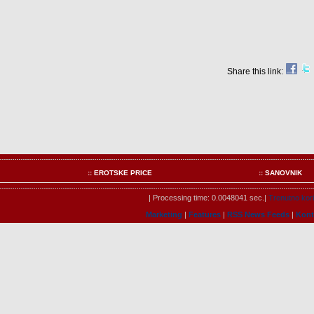
Share this link:
:: EROTSKE PRICE
:: SANOVNIK
| Processing time: 0.0048041 sec.|
Trenutno kori
Marketing
|
Features
|
RSS News Feeds
|
Kont