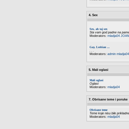
4. Sex
Sex, ah taj sex
Sta vam god padne na pamet 
Moderators:
mladja04
JOAN
Gay, Lesbian ...
. . .
Moderators:
admin
mladja04
5. Mali oglasi
Mali oglasi
Oglasi
Moderators:
mladja04
7. Obrisane teme i poruke
Obrisane teme
Teme koje nisu bile priklad
Moderators:
mladja04