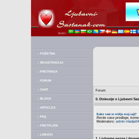
Jezici :
:: POÈETNA
:: REGISTRACIJA
:: PRETRAGA
:: FORUM
:: CHAT
Forum
:: BLOGS
0. Diskusije o Ljubavni Sa
:: ARTICLES
Kako vam se svidja ovaj sajt?
:: FAQ
Recite vase predloge, koment
Moderators:
admin
mladja04
:: PRETPLATA
:: LINKOVI
1. Ljubavne nezne i druga