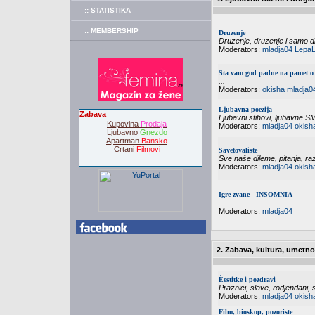
:: STATISTIKA
:: MEMBERSHIP
Druzenje
Druzenje, druzenje i samo dr
Moderators:
mladja04
LepaL
Sta vam god padne na pamet o 
...
Moderators:
okisha
mladja0
Ljubavna poezija
Zabava
Ljubavni stihovi, ljubavne S
Kupovina
Prodaja
Moderators:
mladja04
okish
Ljubavno
Gnezdo
Apartman
Bansko
Crtani
Filmovi
Savetovaliste
Sve naše dileme, pitanja, raz
Moderators:
mladja04
okish
Igre zvane - INSOMNIA
.
Moderators:
mladja04
2. Zabava, kultura, umetno
Èestitke i pozdravi
Praznici, slave, rodjendani, s
Moderators:
mladja04
okish
Film, bioskop, pozoriste