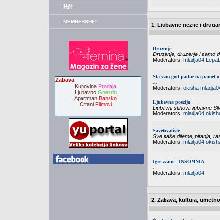
:: 統計
:: MEMBERSHIP
1. Ljubavne nezne i druga
Druzenje
Druzenje, druzenje i samo dr
Moderators:
mladja04
LepaL
Sta vam god padne na pamet o 
Zabava
...
Kupovina
Prodaja
Moderators:
okisha
mladja0
Ljubavno
Gnezdo
Apartman
Bansko
Ljubavna poezija
Crtani
Filmovi
Ljubavni stihovi, ljubavne S
Moderators:
mladja04
okish
Savetovaliste
Sve naše dileme, pitanja, raz
Moderators:
mladja04
okish
Igre zvane - INSOMNIA
.
Moderators:
mladja04
2. Zabava, kultura, umetno