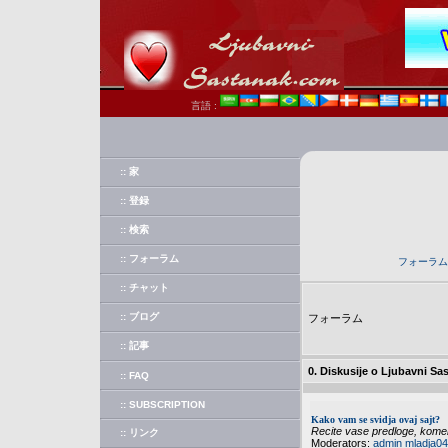
言語 :
:: 家
:: 登録
:: 検索
:: フォーラム
フォーラム
:: チャット
:: ブログ
フォーラム
:: 記事
0. Diskusije o Ljubavni Sa
:: FAQ
:: SUBSCRIPTION
Kako vam se svidja ovaj sajt?
Recite vase predloge, koment
:: リンク
Moderators:
admin
mladja04