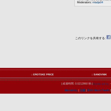
Moderators:
mladja04
このリンクを共有する:
:: EROTSKE PRICE
:: SANOVNIK
| 経過時間: 0.0212860 秒.|
Users online:
-
Marketing
|
容貌
|
RSS News Feeds