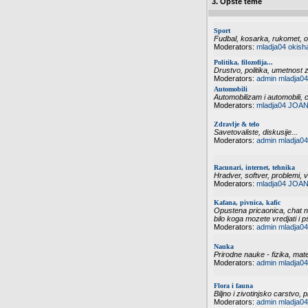
3. Opšte teme
Sport
Fudbal, kosarka, rukomet, odb
Moderators:
mladja04
okish
Politika, filozofija...
Drustvo, politika, umetnost zi
Moderators:
admin
mladja04
Automobili
Automobilizam i automobili, 
Moderators:
mladja04
JOAN
Zdravlje & telo
Savetovaliste, diskusije...
Moderators:
admin
mladja04
Racunari, internet, tehnika
Hradver, softver, problemi, vi
Moderators:
mladja04
JOAN
Kafana, pivnica, kafic
Opustena pricaonica, chat n
bilo koga mozete vredjati i p
Moderators:
admin
mladja04
Nauka
Prirodne nauke - fizika, mate
Moderators:
admin
mladja04
Flora i fauna
Biljno i zivotinjsko carstvo, p
Moderators:
admin
mladja04