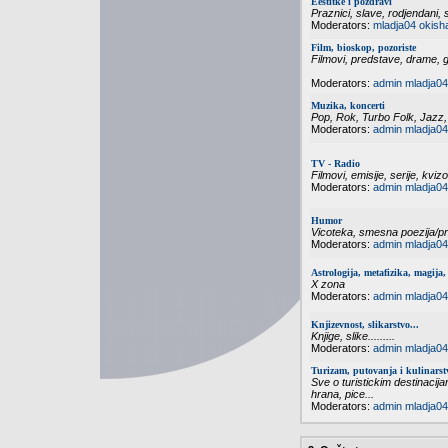
Èestitke i pozdravi
Praznici, slave, rodjendani, s
Moderators:
mladja04
okish
Film, bioskop, pozoriste
Filmovi, predstave, drame, g
Moderators:
admin
mladja04
Muzika, koncerti
Pop, Rok, Turbo Folk, Jazz,
Moderators:
admin
mladja04
TV - Radio
Filmovi, emisije, serije, kvizo
Moderators:
admin
mladja04
Humor
Vicoteka, smesna poezija/pri
Moderators:
admin
mladja04
Astrologija, metafizika, magija, 
X zona
Moderators:
admin
mladja04
Knjizevnost, slikarstvo...
Knjige, slike.........
Moderators:
admin
mladja04
Turizam, putovanja i kulinarst
Sve o turistickim destinacija
hrana, pice...
Moderators:
admin
mladja04