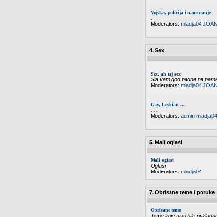
Vojska, policija i naoruzanje
.
Moderators:
mladja04
JOAN
4. Sex
Sex, ah taj sex
Sta vam god padne na pamet 
Moderators:
mladja04
JOAN
Gay, Lesbian ...
. . .
Moderators:
admin
mladja04
5. Mali oglasi
Mali oglasi
Oglasi
Moderators:
mladja04
7. Obrisane teme i poruke
Obrisane teme
Teme koje nisu bile priklad