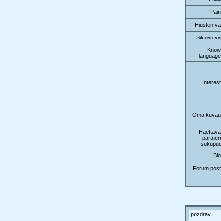
Pain
Hiusten vä
Silmien vä
Know
language
Interes
Oma kuvau
Haettava
partner
sukupuol
Blo
Forum post
pozdrav