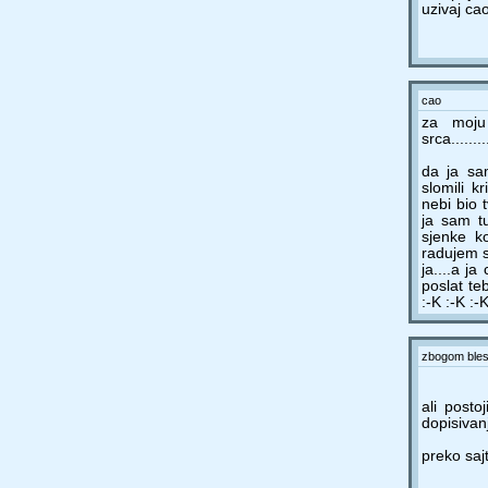
uzivaj ca
cao
za moju 
srca........
da ja sa
slomili k
nebi bio t
ja sam tu
sjenke ko
radujem se
ja....a ja
poslat teb
:-K :-K :-
zbogom bleso
ali posto
dopisivan
preko sajta