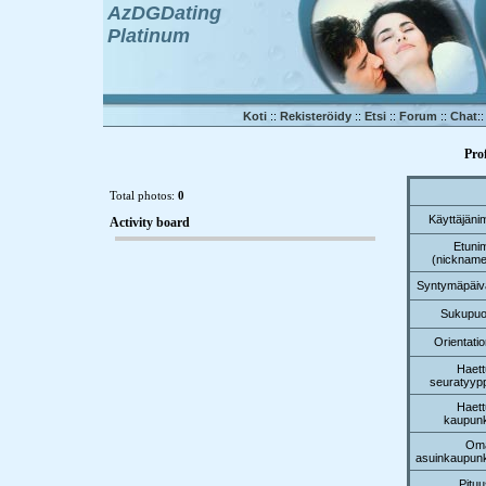
AzDGDating
Platinum
Koti
::
Rekisteröidy
::
Etsi
::
Forum
::
Chat
:
Pro
Total photos:
0
Käyttäjäni
Activity board
Etunim
(nickname
Syntymäpäiv
Sukupuol
Orientati
Haett
seuratyypp
Haett
kaupunk
Om
asuinkaupunk
Pituu