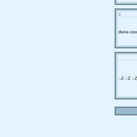
:)
divna os
.
:-Z :-Z :-