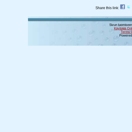
Share this link:
Sivun luomiseen
Käyttäjiä Onl
Terms 
Powered