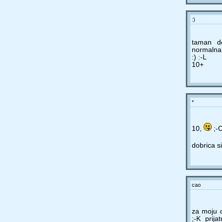
:)
taman do
normalna
:) :-L
10+
*
10,
;-C
dobrica si
cao
za moju d
;-K prij