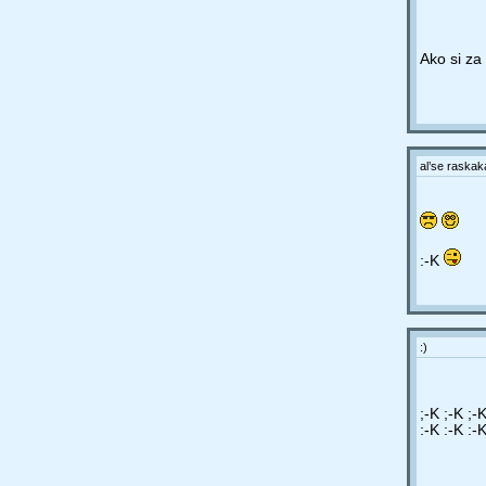
Ako si za
al’se raska
:-K
:)
;-K ;-K ;-
:-K :-K :-