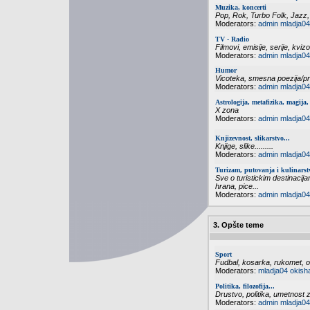
Muzika, koncerti
Pop, Rok, Turbo Folk, Jazz,
Moderators:
admin
mladja04
TV - Radio
Filmovi, emisije, serije, kvizo
Moderators:
admin
mladja04
Humor
Vicoteka, smesna poezija/pri
Moderators:
admin
mladja04
Astrologija, metafizika, magija, 
X zona
Moderators:
admin
mladja04
Knjizevnost, slikarstvo...
Knjige, slike.........
Moderators:
admin
mladja04
Turizam, putovanja i kulinarst
Sve o turistickim destinacija
hrana, pice...
Moderators:
admin
mladja04
3. Opšte teme
Sport
Fudbal, kosarka, rukomet, odb
Moderators:
mladja04
okish
Politika, filozofija...
Drustvo, politika, umetnost zi
Moderators:
admin
mladja04