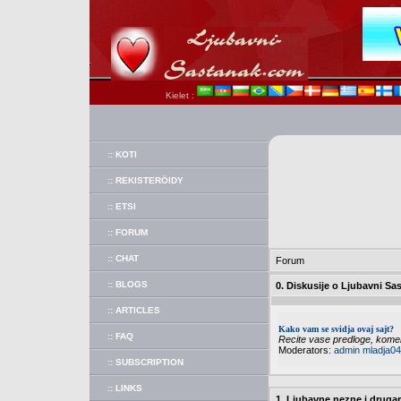
Kielet :
:: KOTI
:: REKISTERÖIDY
:: ETSI
:: FORUM
:: CHAT
Forum
:: BLOGS
0. Diskusije o Ljubavni Sa
:: ARTICLES
Kako vam se svidja ovaj sajt?
:: FAQ
Recite vase predloge, koment
Moderators:
admin
mladja04
:: SUBSCRIPTION
:: LINKS
1. Ljubavne nezne i druga