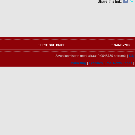
Share this link:
:: EROTSKE PRICE
:: SANOVNIK
| Sivun luomiseen meni aikaa: 0.0048730 sekuntia.|
Käyt
Marketing
|
Features
|
RSS News Feeds
|