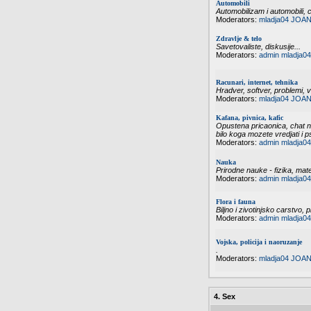
Automobili
Automobilizam i automobili, 
Moderators:
mladja04
JOAN
Zdravlje & telo
Savetovaliste, diskusije...
Moderators:
admin
mladja04
Racunari, internet, tehnika
Hradver, softver, problemi, vi
Moderators:
mladja04
JOAN
Kafana, pivnica, kafic
Opustena pricaonica, chat n
bilo koga mozete vredjati i p
Moderators:
admin
mladja04
Nauka
Prirodne nauke - fizika, mate
Moderators:
admin
mladja04
Flora i fauna
Biljno i zivotinjsko carstvo, p
Moderators:
admin
mladja04
Vojska, policija i naoruzanje
.
Moderators:
mladja04
JOAN
4. Sex