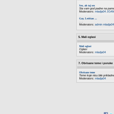
Sex, ah taj sex
Sta vam god padne na pamet 
Moderators:
mladja04
JOAN
Gay, Lesbian ...
. . .
Moderators:
admin
mladja04
5. Mali oglasi
Mali oglasi
Oglasi
Moderators:
mladja04
7. Obrisane teme i poruke
Obrisane teme
Teme koje nisu bile priklad
Moderators:
mladja04