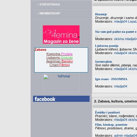
:: STATISTIIKKA
:: MEMBERSHIP
Druzenje
Druzenje, druzenje i samo dr
Moderators:
mladja04
LepaL
Sta vam god padne na pamet o 
...
Moderators:
okisha
mladja0
Ljubavna poezija
Ljubavni stihovi, ljubavne S
Zabava
Moderators:
mladja04
okish
Kupovina
Prodaja
Ljubavno
Gnezdo
Apartman
Bansko
Savetovaliste
Crtani
Filmovi
Sve naše dileme, pitanja, raz
Moderators:
mladja04
okish
Igre zvane - INSOMNIA
.
Moderators:
mladja04
2. Zabava, kultura, umetno
Èestitke i pozdravi
Praznici, slave, rodjendani, s
Moderators:
mladja04
okish
Film, bioskop, pozoriste
Filmovi, predstave, drame, g
Moderators:
admin
mladja04