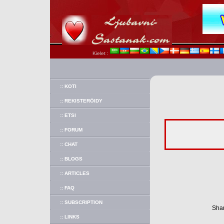
Kielet :
:: KOTI
:: REKISTERÖIDY
:: ETSI
:: FORUM
:: CHAT
:: BLOGS
:: ARTICLES
:: FAQ
:: SUBSCRIPTION
Shar
:: LINKS