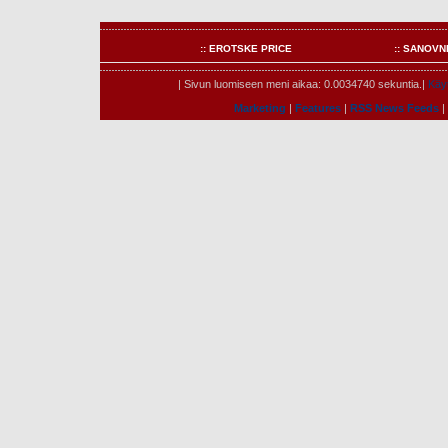
:: EROTSKE PRICE
:: SANOVN
| Sivun luomiseen meni aikaa: 0.0034740 sekuntia.|
Käyt
Marketing
|
Features
|
RSS News Feeds
|