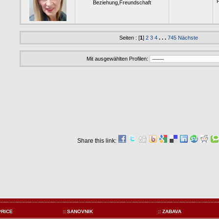
F
Beziehung,Freundschaft
Seiten : [
1
]
2
3
4
. . .
745
Nächste
Mit ausgewählten Profilen:
Share this link:
PRICE
:: SANOVNIK
:: ZABAVA