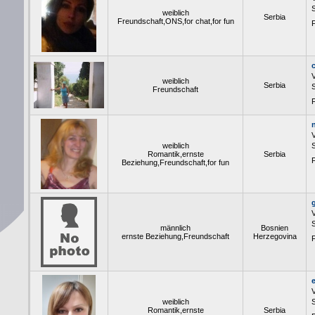
S
weiblich
Serbia
Freundschaft,ONS,for chat,for fun
F
weiblich
Serbia
S
Freundschaft
F
weiblich
S
Romantik,ernste
Serbia
F
Beziehung,Freundschaft,for fun
S
männlich
Bosnien
ernste Beziehung,Freundschaft
Herzegovina
F
weiblich
S
Romantik,ernste
Serbia