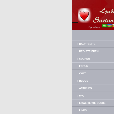
Sprachen :
:: HAUPTSEITE
:: REGISTRIEREN
:: SUCHEN
:: FORUM
:: CHAT
:: BLOGS
:: ARTICLES
:: FAQ
:: ERWEITERTE SUCHE
:: LINKS