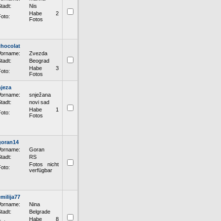
tadt:
Nis
Habe 2
oto:
Fotos
chocolat
Vorname:
Zvezda
tadt:
Beograd
Habe 3
oto:
Fotos
njeza
Vorname:
snježana
tadt:
novi sad
Habe 1
oto:
Fotos
goran14
Vorname:
Goran
tadt:
RS
Fotos nicht
oto:
verfügbar
emilija77
Vorname:
Nina
tadt:
Belgrade
Habe 8