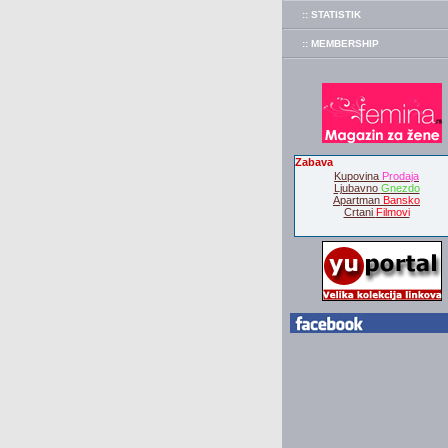
:: STATISTIK
:: MEMBERSHIP
Zabava
Kupovina
Prodaja
Ljubavno
Gnezdo
Apartman
Bansko
Crtani
Filmovi