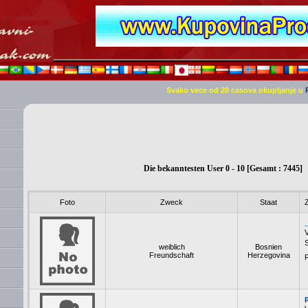
Svako vece od 20 casova okupljanje u
Die bekanntesten User 0 - 10 [Gesamt : 7445]
Foto
Zweck
Staat
Z
S
weiblich
Bosnien
Freundschaft
Herzegovina
F