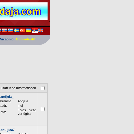
Pricaonici
. Dobrodosli!
usätzliche Informationen
_andjela_
Vorname:
Andjela
tadt:
moj
Fotos nicht
oto:
verfügbar
pahuljica7