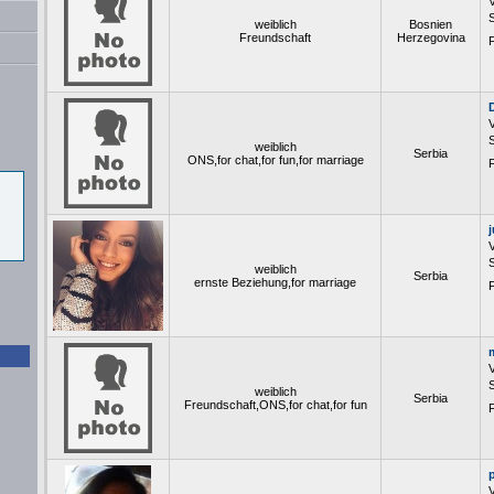
S
weiblich
Bosnien
Freundschaft
Herzegovina
F
S
weiblich
Serbia
ONS,for chat,for fun,for marriage
F
S
weiblich
Serbia
ernste Beziehung,for marriage
F
S
weiblich
Serbia
Freundschaft,ONS,for chat,for fun
F