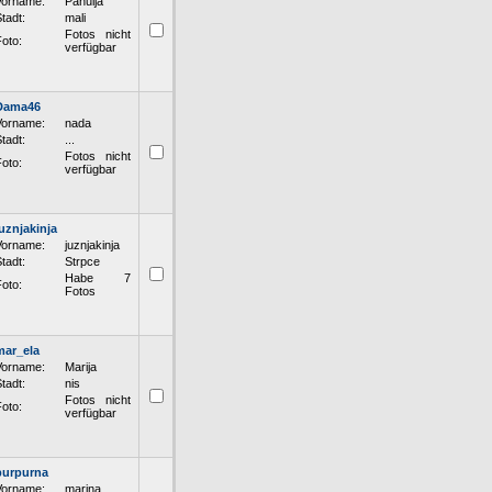
Vorname:
Pahulja
tadt:
mali
Fotos nicht
oto:
verfügbar
Dama46
Vorname:
nada
tadt:
...
Fotos nicht
oto:
verfügbar
juznjakinja
Vorname:
juznjakinja
tadt:
Strpce
Habe 7
oto:
Fotos
mar_ela
Vorname:
Marija
tadt:
nis
Fotos nicht
oto:
verfügbar
purpurna
Vorname:
marina