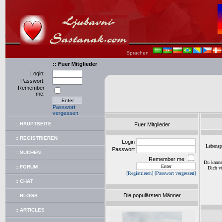
Sprachen :
:: Fuer Mitglieder
Login:
Passwort:
Remember
me:
Passwort
vergessen
:: HAUPTSEITE
Fuer Mitglieder
:: REGISTRIEREN
Login
Lebensp
Passwort
:: SUCHEN
Remember me
Du kanns
:: FORUM
Dich v
[Registrieren]
[Passwort vergessen]
:: CHAT
Die populärsten Männer
:: BLOGS
:: ARTICLES