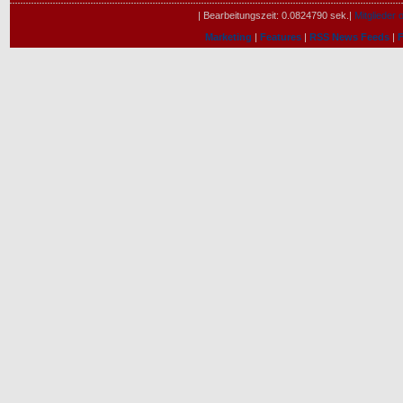
| Bearbeitungszeit: 0.0824790 sek.|
Mitglieder o
Marketing
|
Features
|
RSS News Feeds
|
F