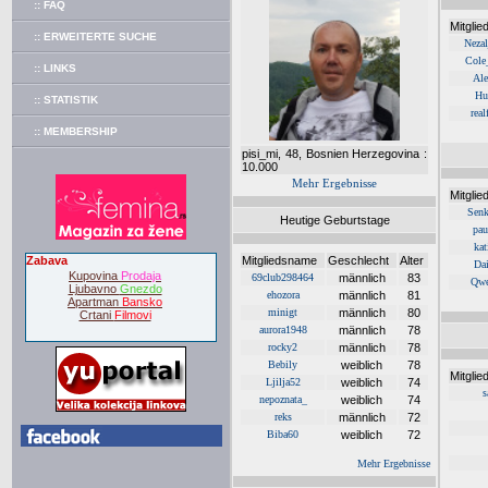
:: FAQ
Mitgli
:: ERWEITERTE SUCHE
Nezal
Cole
:: LINKS
Al
Hu
:: STATISTIK
real
:: MEMBERSHIP
pisi_mi, 48, Bosnien Herzegovina :
10.000
Mehr Ergebnisse
Mitgli
Sen
Heutige Geburtstage
pau
kat
Zabava
Mitgliedsname
Geschlecht
Alter
Da
Kupovina
Prodaja
69club298464
männlich
83
Qwe
Ljubavno
Gnezdo
ehozora
männlich
81
Apartman
Bansko
minigt
männlich
80
Crtani
Filmovi
aurora1948
männlich
78
rocky2
männlich
78
Bebily
weiblich
78
Mitgli
Ljilja52
weiblich
74
s
nepoznata_
weiblich
74
reks
männlich
72
Biba60
weiblich
72
Mehr Ergebnisse