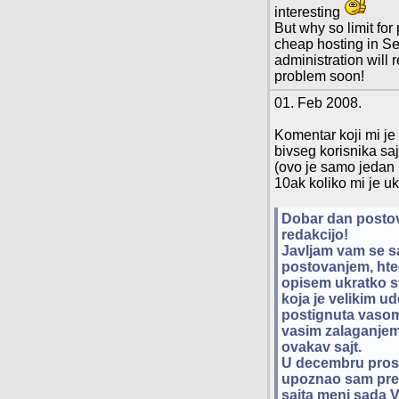
interesting
But why so limit for
cheap hosting in Ser
administration will 
problem soon!
01. Feb 2008.
Komentar koji mi je
bivseg korisnika saj
(ovo je samo jedan
10ak koliko mi je uk
Dobar dan posto
redakcijo!
Javljam vam se 
postovanjem, hte
opisem ukratko s
koja je velikim u
postignuta vasom
vasim zalaganjem
ovakav sajt.
U decembru pros
upoznao sam pre
sajta meni sada V