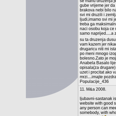
se manu druzenja j
gube vrijeme jer da
brakova nebi bilo n
svi mi druzili i zeml
ljudi,imamo svi mi j
treba ga maksimalno 
naci osobu koja ce n
samo naprijed.....a 
su ta druzenja dus
vam kazem jer nika
drugaricu niti mi ista
po meni mnogo izo
bolesno.Zato je moj
Anabela Basalo lije
opisala(za drugare
uzet i procitat ako 
mrzi....imajte pozdr
Populacije_436
11. M&a 2008.
ljubavni-sastanak is
website with good se
any person can mee
somebody, with whom