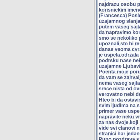
najdrazu osobu 
korisnickim imen
(Francesca) Posl
uzajamnog slanj
putem vaseg sajt
da napravimo kora
smo se nekoliko p
upoznali,sto bi re
danas veoma cvrs
je uspela,odrzala 
podrsku nase ne
uzajamne Ljubavi
Poenta moje por
da vam se zahvalj
nema vaseg sajta
srece nista od o
verovatno nebi d
Hteo bi da ostav
svim ljudima na s
primer vase uspe
napravite neku v
za nas dvoje,koji
vide svi clanovi 
stranici bar jedan
Puno pozdrava,s