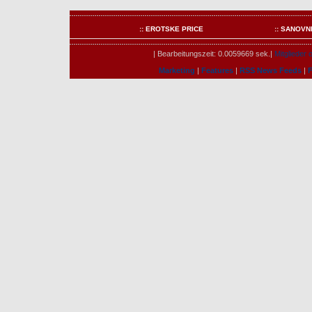
:: EROTSKE PRICE
:: SANOVN
| Bearbeitungszeit: 0.0059669 sek.|
Mitglieder o
Marketing
|
Features
|
RSS News Feeds
|
F