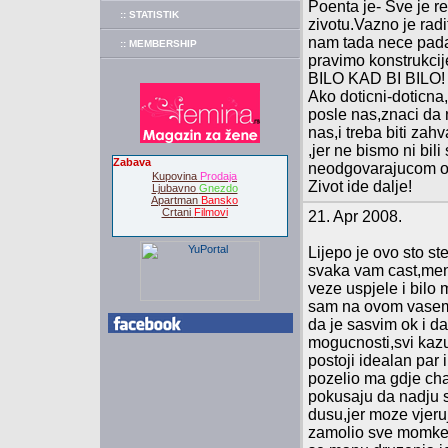
Poenta je- Sve je re
:: STATISTIK
zivotu.Vazno je radi
nam tada nece pada
:: MEMBERSHIP
pravimo konstrukcij
BILO KAD BI BILO!
Ako doticni-doticna
posle nas,znaci da
nas,i treba biti zah
,jer ne bismo ni bili 
Zabava
neodgovarajucom 
Kupovina
Prodaja
Zivot ide dalje!
Ljubavno
Gnezdo
Apartman
Bansko
Crtani
Filmovi
21. Apr 2008.
Lijepo je ovo sto ste
svaka vam cast,men
veze uspjele i bilo m
sam na ovom vasem 
da je sasvim ok i 
mogucnosti,svi kazu
postoji idealan par 
pozelio ma gdje chat
pokusaju da nadju 
dusu,jer moze vjeruj
zamolio sve momke 