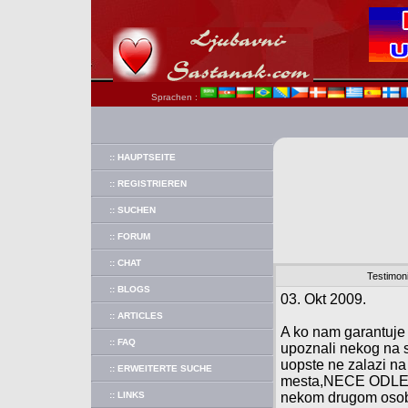
Sprachen :
:: HAUPTSEITE
:: REGISTRIEREN
:: SUCHEN
:: FORUM
:: CHAT
Testimoni
:: BLOGS
03. Okt 2009.
:: ARTICLES
A ko nam garantuje
:: FAQ
upoznali nekog na sa
uopste ne zalazi n
:: ERWEITERTE SUCHE
mesta,NECE ODLE
:: LINKS
nekom drugom os