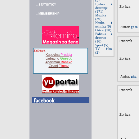
(5)
Ljubav i
:: STATISTIKY
Zpráva
druzenje
(171)
:: MEMBERSHIP
Muzika
(39)
Nauka i
tehnika (0)
goto
Author:
Ostalo (70)
Politika i
drustvo
Pøedmìt
(10)
Sport (5)
TV i film
Zabava
(2)
Kupovina
Prodaja
Ljubavno
Gnezdo
Zpráva
Apartman
Bansko
Crtani
Filmovi
gisz
Author:
Pøedmìt
Zpráva