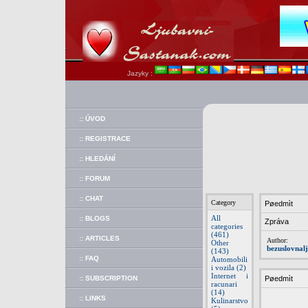
Jazyky :
:: ÚVOD
:: REGISTRACE
:: HLEDÁNÍ
:: FORUM
:: CHAT
Category
Pøedmìt
All
:: BLOGS
Zpráva
categories
(461)
:: ARTICLES
Author:
Other
bezuslovnal
(143)
:: FAQ
Automobili
i vozila (2)
Internet i
:: SUBSCRIPTION
Pøedmìt
racunari
(14)
:: LINKS
Kulinarstvo