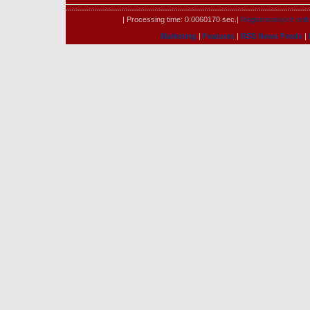
| Processing time: 0.0060170 sec.|
Registrovaných onli
Marketing
|
Features
|
RSS News Feeds
|