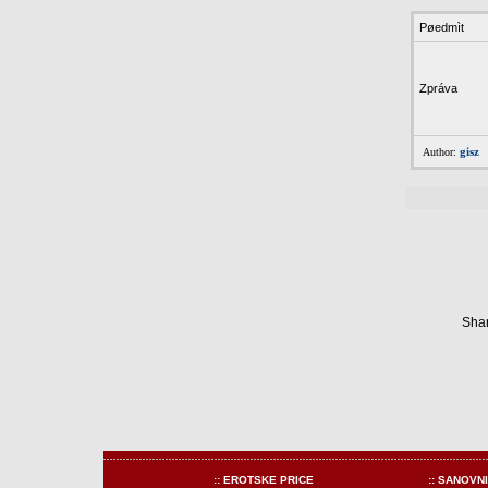
Pøedmìt
Zpráva
gisz
Author:
Shar
:: EROTSKE PRICE
:: SANOVN