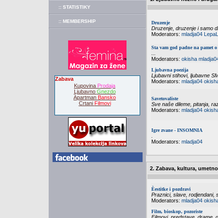
:: STATISTIKY
:: MEMBERSHIP
Druzenje
Druzenje, druzenje i samo dr
Moderators:
mladja04
LepaL
Sta vam god padne na pamet o 
...
Moderators:
okisha
mladja0
Ljubavna poezija
Ljubavni stihovi, ljubavne S
Zabava
Moderators:
mladja04
okish
Kupovina
Prodaja
Ljubavno
Gnezdo
Apartman
Bansko
Savetovaliste
Crtani
Filmovi
Sve naše dileme, pitanja, raz
Moderators:
mladja04
okish
Igre zvane - INSOMNIA
.
Moderators:
mladja04
2. Zabava, kultura, umetno
Èestitke i pozdravi
Praznici, slave, rodjendani, s
Moderators:
mladja04
okish
Film, bioskop, pozoriste
Filmovi, predstave, drame, g