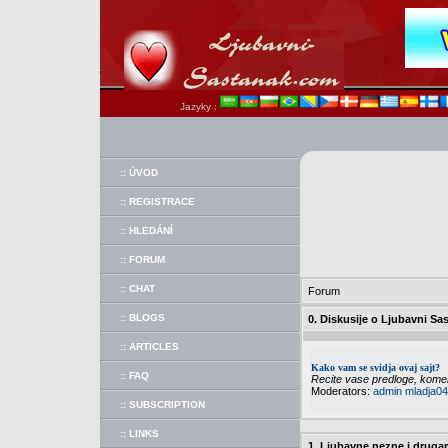
Jazyky :
:: ÚVOD
:: REGISTRACE
:: HLEDÁNÍ
:: FORUM
:: CHAT
Forum
:: BLOGS
0. Diskusije o Ljubavni Sa
:: ARTICLES
Kako vam se svidja ovaj sajt?
:: FAQ
Recite vase predloge, koment
Moderators:
admin
mladja04
:: SUBSCRIPTION
:: LINKS
1. Ljubavne nezne i druga