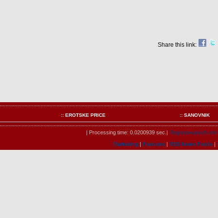
Share this link:
:: EROTSKE PRICE
:: SANOVNIK
| Processing time: 0.0200939 sec.|
Registrovaných onli
Marketing
|
Features
|
RSS News Feeds
|