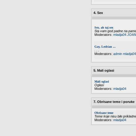
4. Sex
Sex, ah taj sex
Sta vam god padne na pamet 
Moderators:
mladja04
JOAN
Gay, Lesbian ...
. . .
Moderators:
admin
mladja04
5. Mali oglasi
Mali oglasi
Oglasi
Moderators:
mladja04
7. Obrisane teme i poruke
Obrisane teme
Teme koje nisu bile priklad
Moderators:
mladja04