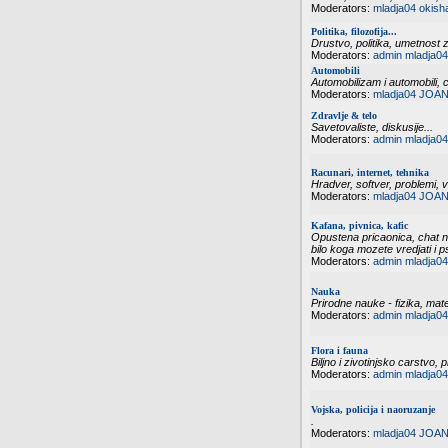
Moderators:
mladja04
okish
Politika, filozofija...
Drustvo, politika, umetnost zi
Moderators:
admin
mladja04
Automobili
Automobilizam i automobili, 
Moderators:
mladja04
JOAN
Zdravlje & telo
Savetovaliste, diskusije...
Moderators:
admin
mladja04
Racunari, internet, tehnika
Hradver, softver, problemi, vi
Moderators:
mladja04
JOAN
Kafana, pivnica, kafic
Opustena pricaonica, chat n
bilo koga mozete vredjati i p
Moderators:
admin
mladja04
Nauka
Prirodne nauke - fizika, mate
Moderators:
admin
mladja04
Flora i fauna
Biljno i zivotinjsko carstvo, p
Moderators:
admin
mladja04
Vojska, policija i naoruzanje
.
Moderators:
mladja04
JOAN