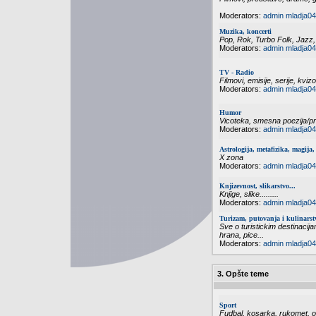
Moderators:
admin
mladja04
Muzika, koncerti
Pop, Rok, Turbo Folk, Jazz,
Moderators:
admin
mladja04
TV - Radio
Filmovi, emisije, serije, kvizo
Moderators:
admin
mladja04
Humor
Vicoteka, smesna poezija/pri
Moderators:
admin
mladja04
Astrologija, metafizika, magija, 
X zona
Moderators:
admin
mladja04
Knjizevnost, slikarstvo...
Knjige, slike.........
Moderators:
admin
mladja04
Turizam, putovanja i kulinarst
Sve o turistickim destinacija
hrana, pice...
Moderators:
admin
mladja04
3. Opšte teme
Sport
Fudbal, kosarka, rukomet, odb