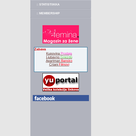
:: STATISTIIKKA
:: MEMBERSHIP
Zabava
Kupovina
Prodaja
Ljubavno
Gnezdo
Apartman
Bansko
Crtani
Filmovi