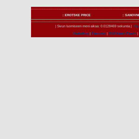
:: EROTSKE PRICE
:: SANOVN
| Sivun luomiseen meni aikaa: 0.0128469 sekuntia.|
Käyt
Marketing
|
Features
|
RSS News Feeds
|