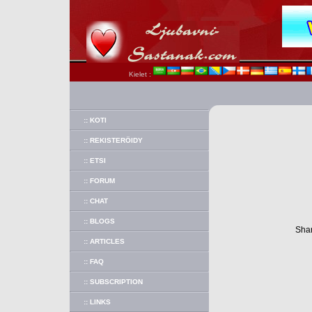
Kielet :
:: KOTI
:: REKISTERÖIDY
:: ETSI
:: FORUM
:: CHAT
:: BLOGS
Shar
:: ARTICLES
:: FAQ
:: SUBSCRIPTION
:: LINKS