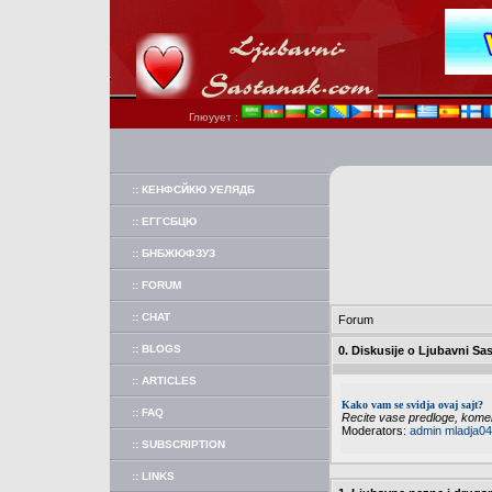
Глюуует :
:: КЕНФСЙКЮ УЕЛЯДБ
:: ЕГГСБЦЮ
:: БНБЖЮФЗУЗ
:: FORUM
:: CHAT
Forum
:: BLOGS
0. Diskusije o Ljubavni Sa
:: ARTICLES
Kako vam se svidja ovaj sajt?
:: FAQ
Recite vase predloge, koment
Moderators:
admin
mladja04
:: SUBSCRIPTION
:: LINKS