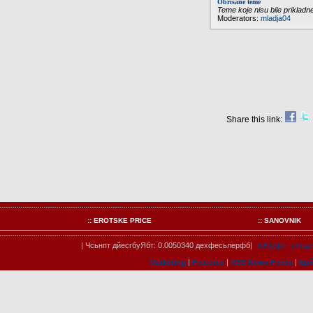
Obrisane teme
Teme koje nisu bile priklad
Moderators:
mladja04
Share this link:
:: EROTSKE PRICE
:: SANOVNIK
| Чсьнпт дйесгбуЯбт: 0.0050340 дехфесьлерфб|
ЧсЮуфет ухнде
Marketing
|
Features
|
RSS News Feeds
|
Ер