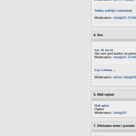
Vojska, policija i naoruzanje
.
Moderators:
mladja04
JOAN
4. Sex
Sex, ah taj sex
Sta vam god padne na pamet 
Moderators:
mladja04
JOAN
Gay, Lesbian ...
. . .
Moderators:
admin
mladja04
5. Mali oglasi
Mali oglasi
Oglasi
Moderators:
mladja04
7. Obrisane teme i poruke