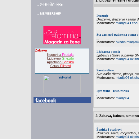
1. Ljubavne nezne i druga
:: УФБФЙУФЙКЬ
:: MEMBERSHIP
Druzenje
Druzenje, druzenje i samo dr
Moderators:
mladja04
LepaL
Sta vam god padne na pamet o 
...
Moderators:
okisha
mladja0
Zabava
Ljubavna poezija
Kupovina
Prodaja
Ljubavni stihovi, ljubavne S
Ljubavno
Gnezdo
Moderators:
mladja04
okish
Apartman
Bansko
Crtani
Filmovi
Savetovaliste
Sve naše dileme, pitanja, raz
Moderators:
mladja04
okish
Igre zvane - INSOMNIA
.
Moderators:
mladja04
2. Zabava, kultura, umetno
Èestitke i pozdravi
Praznici, slave, rodjendani, s
Moderators:
mladja04
okish