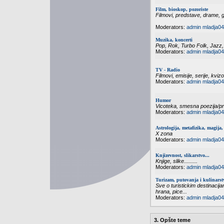
Film, bioskop, pozoriste
Filmovi, predstave, drame, g
Moderators:
admin
mladja04
Muzika, koncerti
Pop, Rok, Turbo Folk, Jazz,
Moderators:
admin
mladja04
TV - Radio
Filmovi, emisije, serije, kvizo
Moderators:
admin
mladja04
Humor
Vicoteka, smesna poezija/pri
Moderators:
admin
mladja04
Astrologija, metafizika, magija, 
X zona
Moderators:
admin
mladja04
Knjizevnost, slikarstvo...
Knjige, slike.........
Moderators:
admin
mladja04
Turizam, putovanja i kulinarst
Sve o turistickim destinacija
hrana, pice...
Moderators:
admin
mladja04
3. Opšte teme