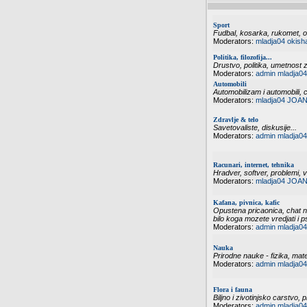
Sport
Fudbal, kosarka, rukomet, odb
Moderators:
mladja04
okish
Politika, filozofija...
Drustvo, politika, umetnost zi
Moderators:
admin
mladja04
Automobili
Automobilizam i automobili, 
Moderators:
mladja04
JOAN
Zdravlje & telo
Savetovaliste, diskusije...
Moderators:
admin
mladja04
Racunari, internet, tehnika
Hradver, softver, problemi, vi
Moderators:
mladja04
JOAN
Kafana, pivnica, kafic
Opustena pricaonica, chat n
bilo koga mozete vredjati i p
Moderators:
admin
mladja04
Nauka
Prirodne nauke - fizika, mate
Moderators:
admin
mladja04
Flora i fauna
Biljno i zivotinjsko carstvo, p
Moderators:
admin
mladja04