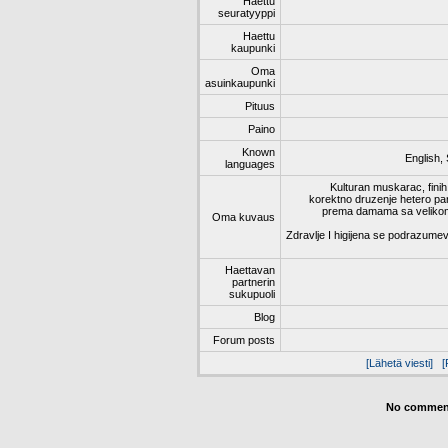
Haettu
seuratyyppi
Haettu
kaupunki
Oma
asuinkaupunki
Pituus
Paino
Known
English,
languages
Kulturan muskarac, fini
korektno druzenje hetero par
prema damama sa velikom
Oma kuvaus
Zdravlje I higijena se podrazumev
Haettavan
partnerin
sukupuoli
Blog
Forum posts
[Lähetä viesti]
[
No comment