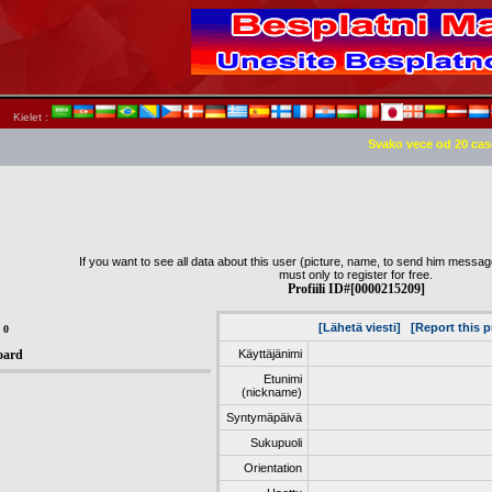
Kielet :
Svako vece od 20 cas
If you want to see all data about this user (picture, name, to send him message,
must only to register for free.
Profiili ID#[0000215209]
[Lähetä viesti]
[Report this pr
:
0
oard
Käyttäjänimi
Etunimi
(nickname)
Syntymäpäivä
Sukupuoli
Orientation