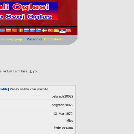
ova okupljanje u
Pricaonici
. Dobrodosli!
 virtual card, kiss...), you
ofile]
Pääsy sallittu vain jäsenille
belgrade20022
belgrade20022
13. Mar 1970.
Mies
Heterosexual