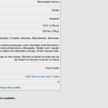
Messenger kamua
Serbia
beograd
5'10" (178cm)
155 lbs (70kg)
 Serbian, Croatian, Bosnian, Macedonian, Slovenian
h manira ponasanja, uvek nasmejan nudi disrektno I
ovima ili damama u Beogradu. Strpljiv sam I pazljiv
 zeljom da makimalno uzivaju. Znam masazu tela.
aju za obe strane. Mozete mi pisati na moje ime na
dji..Naam se skorom susretu sa Vama
Pari,Couple
Click here to see user`s blog
0
Report this profile]
s available.