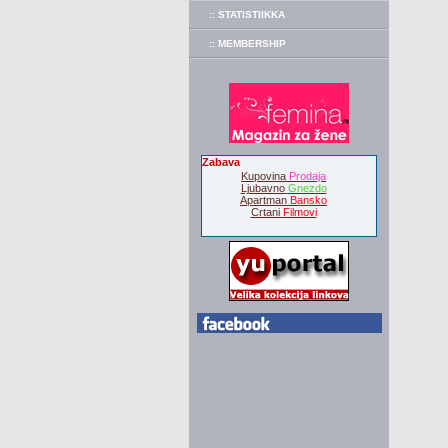
:: STATISTIIKKA
:: MEMBERSHIP
Zabava
Kupovina
Prodaja
Ljubavno
Gnezdo
Apartman
Bansko
Crtani
Filmovi