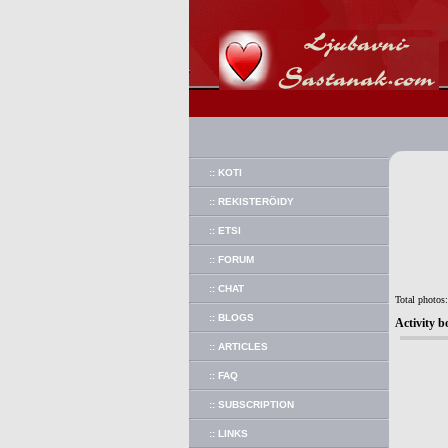
:: KOTI
:: REKISTERÖIDY
:: ETSI
:: FORUM
:: CHAT
Total photos
:: BLOGS
Activity b
:: ARTICLES
:: FAQ
:: SUBSCRIPTION
:: LINKS