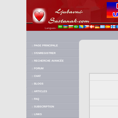
Langues :
:: PAGE PRINCIPALE
:: S'ENREGISTRER
:: RECHERCHE AVANCÉE
:: FORUM
:: CHAT
:: BLOGS
:: ARTICLES
:: FAQ
:: SUBSCRIPTION
:: LINKS