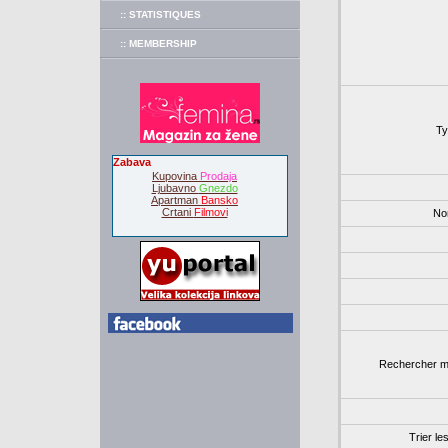
:: STATISTIQUES
:: MEMBERSHIP
Ty
Zabava
Kupovina
Prodaja
Ljubavno
Gnezdo
Apartman
Bansko
Crtani
Filmovi
Nom
Rechercher 
Trier le