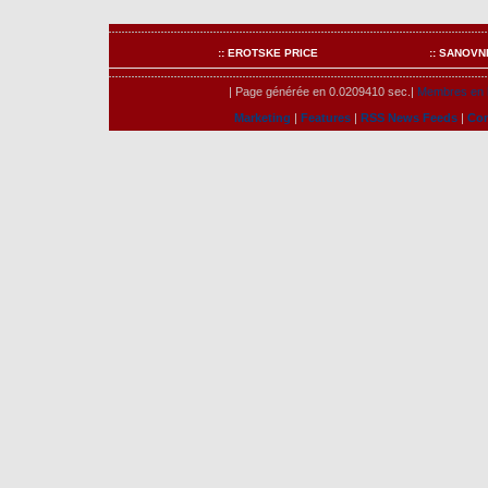
:: EROTSKE PRICE
:: SANOVN
| Page générée en 0.0209410 sec.|
Membres en l
Marketing
|
Features
|
RSS News Feeds
|
Com