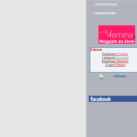
:: STATISTIEKEN
:: MEMBERSHIP
Zabava
Kupovina
Prodaja
Ljubavno
Gnezdo
Apartman
Bansko
Crtani
Filmovi