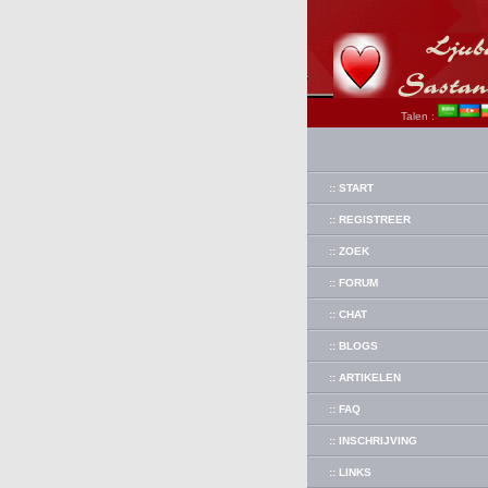
Talen :
:: START
:: REGISTREER
:: ZOEK
:: FORUM
:: CHAT
:: BLOGS
:: ARTIKELEN
:: FAQ
:: INSCHRIJVING
:: LINKS