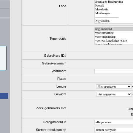
Land
Type relatie
Gebruikers ID#
Gebruikersnaam
Voornaam
Plaats
Lengte
-
Gewicht
-
Zoek gebruikers met
Onl
E
Geregistreerd in
Sorteer resultaten op