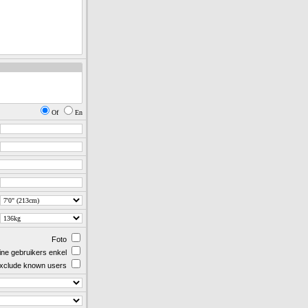
Of
En
Foto
ine gebruikers enkel
xclude known users