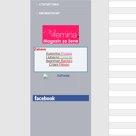
:: СТАТИСТИКА
:: MEMBERSHIP
Zabava
Kupovina
Prodaja
Ljubavno
Gnezdo
Apartman
Bansko
Crtani
Filmovi