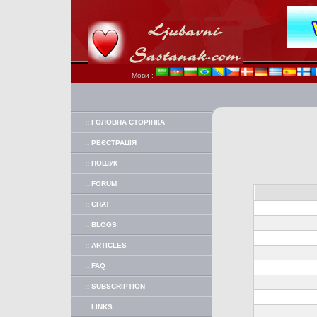
Мови :
:: ГОЛОВНА СТОРІНКА
:: РЕЄСТРАЦІЯ
:: ПОШУК
:: FORUM
:: CHAT
:: BLOGS
:: ARTICLES
:: FAQ
:: SUBSCRIPTION
:: LINKS