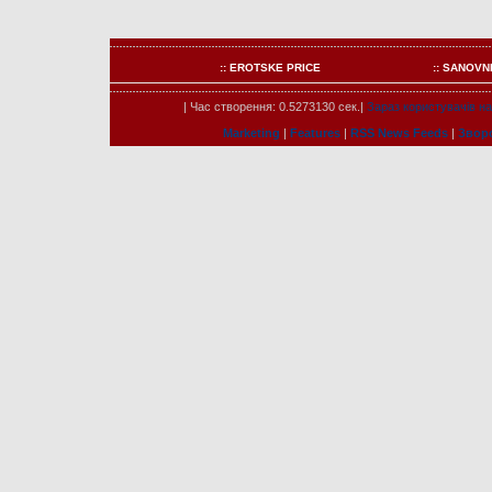
:: EROTSKE PRICE
:: SANOVN
| Час створення: 0.5273130 сек.|
Зараз користувачів на 
Marketing
|
Features
|
RSS News Feeds
|
Зворо