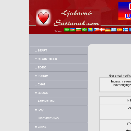
Talen :
:: START
:: REGISTREER
:: ZOEK
Get email notific
:: FORUM
Ingeschreven 
:: CHAT
bevestiging
:: BLOGS
Ik
:: ARTIKELEN
Z
:: FAQ
:: INSCHRIJVING
Type
:: LINKS
Hor