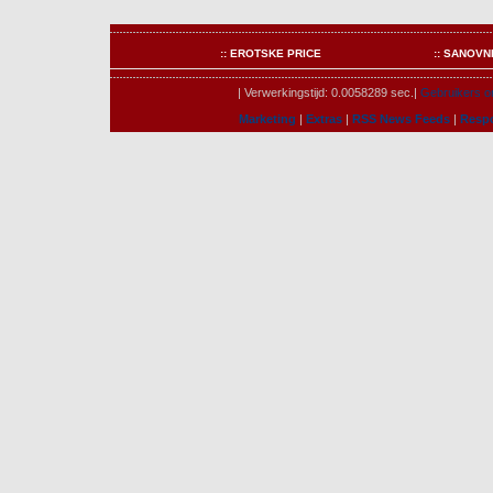
:: EROTSKE PRICE
:: SANOVN
| Verwerkingstijd: 0.0058289 sec.|
Gebruikers on
Marketing
|
Extras
|
RSS News Feeds
|
Resp