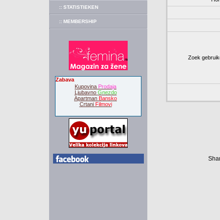
:: STATISTIEKEN
:: MEMBERSHIP
Zoek gebruik
Zabava
Kupovina
Prodaja
Ljubavno
Gnezdo
Apartman
Bansko
Crtani
Filmovi
Shar