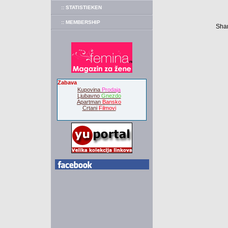
:: STATISTIEKEN
:: MEMBERSHIP
Shar
Zabava
Kupovina
Prodaja
Ljubavno
Gnezdo
Apartman
Bansko
Crtani
Filmovi