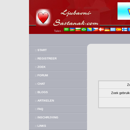
Talen :
:: START
:: REGISTREER
:: ZOEK
:: FORUM
:: CHAT
Z
:: BLOGS
Zoek gebruik
:: ARTIKELEN
:: FAQ
:: INSCHRIJVING
:: LINKS