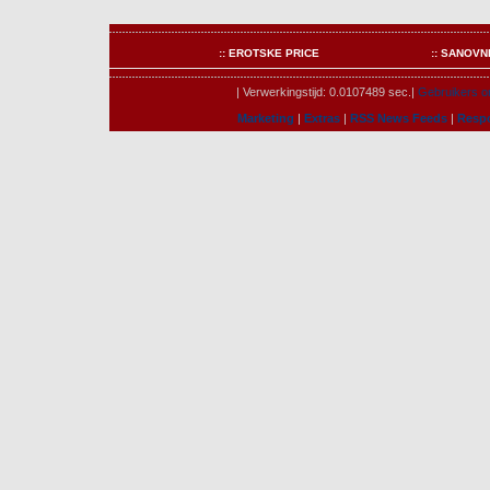
:: EROTSKE PRICE
:: SANOVN
| Verwerkingstijd: 0.0107489 sec.|
Gebruikers on
Marketing
|
Extras
|
RSS News Feeds
|
Resp