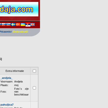
Pricaonici
. Dobrodosli!
5]
Extra informatie
_andjela_
Voornaam:
Andjela
Plaats:
moj
Foto`s zijn
Foto:
niet
beschikbaar
pahuljica7