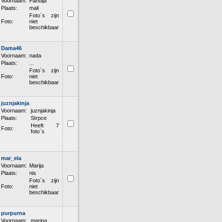
Voornaam:
Pahulja
Plaats:
mali
Foto`s zijn
Foto:
niet
beschikbaar
Dama46
Voornaam:
nada
Plaats:
...
Foto`s zijn
Foto:
niet
beschikbaar
juznjakinja
Voornaam:
juznjakinja
Plaats:
Strpce
Heeft 7
Foto:
foto`s
mar_ela
Voornaam:
Marija
Plaats:
nis
Foto`s zijn
Foto:
niet
beschikbaar
purpurna
Voornaam:
marina