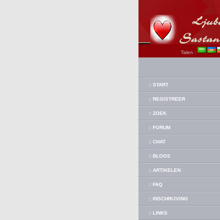
Talen :
:: START
:: REGISTREER
:: ZOEK
:: FORUM
:: CHAT
:: BLOGS
:: ARTIKELEN
:: FAQ
:: INSCHRIJVING
:: LINKS