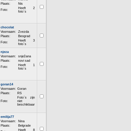
Plaats:
Nis
Heeft 2
Foto:
foto`s
chocolat
Voornaam:
Zvezda
Plaats:
Beograd
Heeft 3
Foto:
foto`s
njeza
Voornaam:
snježana
Plaats:
novi sad
Heeft 1
Foto:
foto`s
goran14
Voornaam:
Goran
Plaats:
RS
Foto`s zijn
Foto:
niet
beschikbaar
emilija77
Voornaam:
Nina
Plaats:
Belgrade
Heeft 8