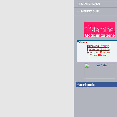
:: STATISTIEKEN
:: MEMBERSHIP
Zabava
Kupovina
Prodaja
Ljubavno
Gnezdo
Apartman
Bansko
Crtani
Filmovi