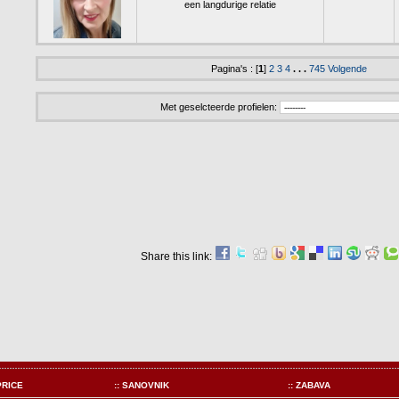
een langdurige relatie
Pagina's : [
1
]
2
3
4
. . .
745
Volgende
Met geselcteerde profielen:
Share this link:
PRICE
:: SANOVNIK
:: ZABAVA