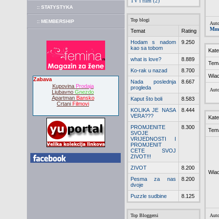
TV i film (2)
:: STATYSTYKA
Top blogi
:: MEMBERSHIP
Auto
Mma
Temat
Rating
Hodam s nadom
9.250
kao sa tobom
Kate
what is love?
8.889
Tem
Ko-rak u nazad
8.700
Wia
Zabava
Nada poslednja
8.667
Kupovina
Prodaja
progleda
Auto
Ljubavno
Gnezdo
Apartman
Bansko
Kaput što boli
8.583
Crtani
Filmovi
KOLIKA JE NASA
8.444
VERA???
Kate
PROMJENITE
8.300
Tem
SVOJE
VRIJEDNOSTI I
PROMJENIT
CETE SVOJ
ZIVOT!!!
ZIVOT
8.200
Wia
Pesma za nas
8.200
dvoje
Puzzle sudbine
8.125
Top Bloggersi
Auto