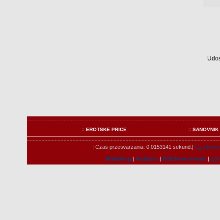
Udos
:: EROTSKE PRICE
:: SANOVNIK
| Czas przetwarzania: 0.0153141 sekund.|
U¿ytkowni
Marketing
|
Features
|
RSS News Feeds
|
Zg³