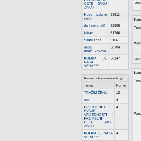
Auto
CETE SVOJ
ZIVOT!!!
Novo izdanje
53611
sajta
Kate
da li ste znali?
52806
Tem
ljubav
51766
Samo zena
51661
Wia
deda
50704
mraz...xaxaxa
KOLIKA JE
50147
Auto
NASA
VERA???
Kate
Najczescie komentowane blogi
Tem
Temat
Numer
TRAŽIM ŽENU!
12
sex
4
PROMJENITE
4
SVOJE
Wia
VRIJEDNOSTI I
PROMJENIT
CETE SVOJ
ZIVOT!!!
KOLIKA JE NASA
4
VERA???