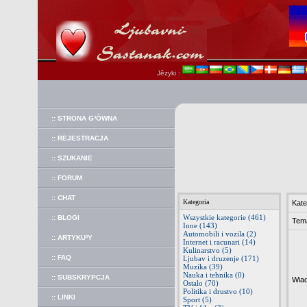
Jêzyki :
:: STRONA G³ÓWNA
:: REJESTRACJA
:: SZUKANIE
:: FORUM
:: CHAT
Kategoria
Kate
Wszystkie kategorie (461)
:: BLOGI
Tem
Inne (143)
Automobili i vozila (2)
:: ARTYKU³Y
Internet i racunari (14)
Kulinarstvo (5)
:: FAQ
Ljubav i druzenje (171)
Muzika (39)
Nauka i tehnika (0)
:: SUBSKRYPCJA
Wia
Ostalo (70)
Politika i drustvo (10)
:: LINKI
Sport (5)