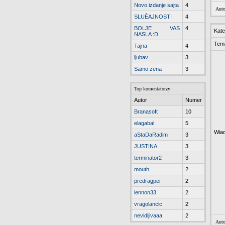
Novo izdanje sajta
4
Auto
SLUÈAJNOSTI
4
BOLJE VAS
4
Kate
NASLA :D
Tem
Tajna
4
ljubav
3
Samo zena
3
Top komentatorzy
Autor
Numer
Branasoft
10
elagabal
5
Wia
aStaDaRadim
3
JUSTINA
3
terminator2
3
mouth
2
predragpei
2
lennon33
2
vragolancic
2
nevidljivaaa
2
Auto