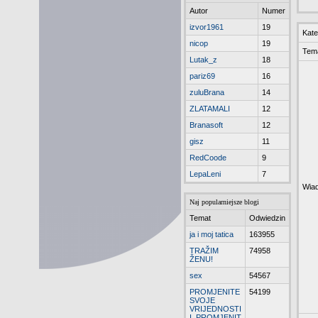
Autor
Numer
izvor1961
19
Kate
nicop
19
Tem
Lutak_z
18
pariz69
16
zuluBrana
14
ZLATAMALI
12
Branasoft
12
gisz
11
RedCoode
9
LepaLeni
7
Wia
Naj popularniejsze blogi
Temat
Odwiedzin
ja i moj tatica
163955
TRAŽIM
74958
ŽENU!
sex
54567
PROMJENITE
54199
SVOJE
VRIJEDNOSTI
I PROMJENIT