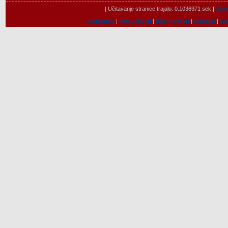
| Učitavanje stranice trajalo: 0.1036971 sek.|
Člano
Marketing
|
Mogucnosti
|
RSS Novosti
|
Kontakt
|
Us