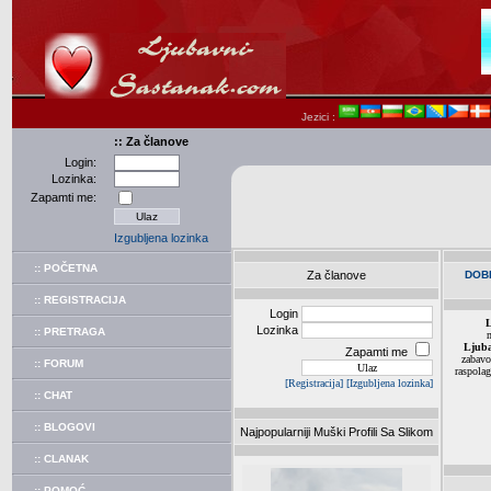
Jezici :
:: Za članove
Login:
Lozinka:
Zapamti me:
Izgubljena lozinka
:: POČETNA
Za članove
DOB
:: REGISTRACIJA
Login
L
Lozinka
:: PRETRAGA
m
Ljuba
Zapamti me
zabav
:: FORUM
raspolag
[Registracija]
[Izgubljena lozinka]
:: CHAT
:: BLOGOVI
Najpopularniji Muški Profili Sa Slikom
:: CLANAK
:: POMOĆ