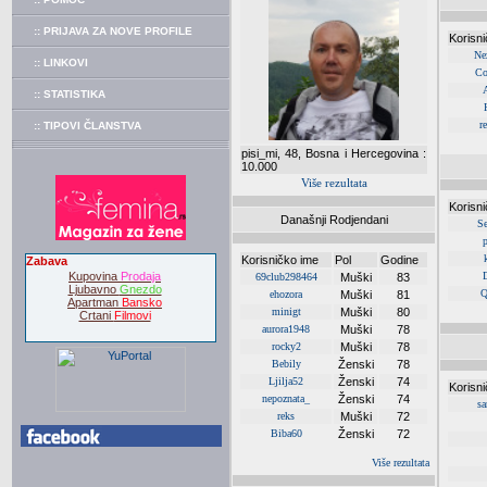
:: PRIJAVA ZA NOVE PROFILE
Korisn
Nez
:: LINKOVI
Co
:: STATISTIKA
r
:: TIPOVI ČLANSTVA
pisi_mi, 48, Bosna i Hercegovina :
10.000
Više rezultata
Korisn
Današnji Rodjendani
S
p
Korisničko ime
Pol
Godine
Zabava
Kupovina
Prodaja
69club298464
Muški
83
Ljubavno
Gnezdo
Q
ehozora
Muški
81
Apartman
Bansko
minigt
Muški
80
Crtani
Filmovi
aurora1948
Muški
78
rocky2
Muški
78
Bebily
Ženski
78
Ljilja52
Ženski
74
Korisn
nepoznata_
Ženski
74
sa
reks
Muški
72
Biba60
Ženski
72
Više rezultata